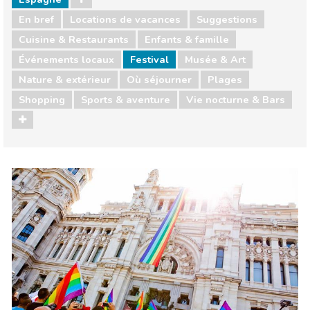
En bref
Locations de vacances
Suggestions
Cuisine & Restaurants
Enfants & famille
Événements locaux
Festival
Musée & Art
Nature & extérieur
Où séjourner
Plages
Shopping
Sports & aventure
Vie nocturne & Bars
Espagne
Cuisine & Restaurants
Enfants & famille
Événements locaux
Musée & Art
Nature & extérieur
Où séjourner
Plages
Shopping
Sports & aventure
Vie nocturne & Bars