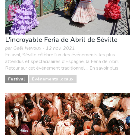
L'incroyable Feria de Abril de Séville
par Gaël Nevoux - 12 nov. 2021
En avril, Séville célèbre l'un des événements les plus
attendus et spectaculaires d'Espagne, la Feria de Abril.
Retour sur cet événement traditionnel.... En savoir plus
Festival
Événements locaux