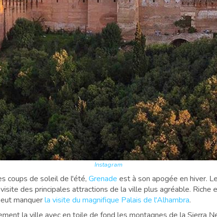
Instagram
s coups de soleil de l'été,
Grenade
est à son apogée en hiver. Le
 visite des principales attractions de la ville plus agréable. Riche 
 peut manquer
la visite du magnifique Palais de l'Alhambra
.
ement la ville avec en toile de fond les montagnes de la Sierra 