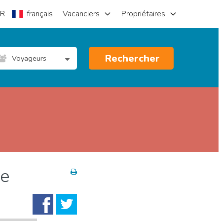
R
français
Vacanciers
Propriétaires
Rechercher
Voyageurs
re
éjourner
Plages
Shopping