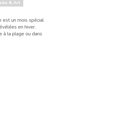
sée & Art
e est un mois spécial
révélées en hiver.
e à la plage ou dans