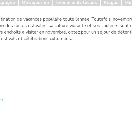
spagne
Où séjourner
Événements locaux
Plages
Mu
tination de vacances populaire toute l’année. Toutefois, novembr
oin des foules estivales, sa culture vibrante et ses couleurs sont 
s endroits à visiter en novembre, optez pour un séjour de détent
estivals et célébrations culturelles.
ie