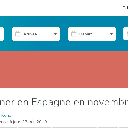
EU
rner en Espagne en novemb
vénements locaux
Musée & Art
Nature & extérieur
Où s
d Kong
mise à jour:
27 oct. 2019