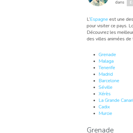
dans
E
L’
Espagne
est une des
pour visiter ce pays. L
Découvrez les meilleur
des villes animées de f
Grenade
Malaga
Tenerife
Madrid
Barcelone
Séville
Xérès
La Grande Canar
Cadix
Murcie
Grenade