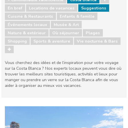
En bref
Locations de vacances
Suggestions
Cuisine & Restaurants
Enfants & famille
Événements locaux
Musée & Art
Nature & extérieur
Où séjourner
Plages
Shopping
Sports & aventure
Vie nocturne & Bars
Vous cherchez des idées et de l’inspiration pour votre voyage
sur la Costa Blanca ? Nos experts locaux peuvent vous dire où
trouver les meilleurs sites touristiques, activités et lieux pour
manger ou prendre un verre sur la Costa Blanca afin de vous
aider à organiser au mieux vos vacances.
Communauté valencienne
Costa Blanca
Cuisine & Restaurants
Enfants & famille
Événements locaux
Musée & Art