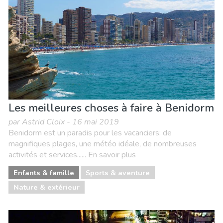
Nature & extérieur
Où séjourner
Plages
Shopping
Sports & aventure
Vie nocturne & Bars
Les meilleures choses à faire à Benidorm
par Astrid Cloix - 16 mai 2019
Benidorm est un paradis pour les vacanciers: de
magnifiques plages, une météo idéale, de nombreuses
activités et services...... En savoir plus
Enfants & famille
Sports & aventure
Nature & extérieur