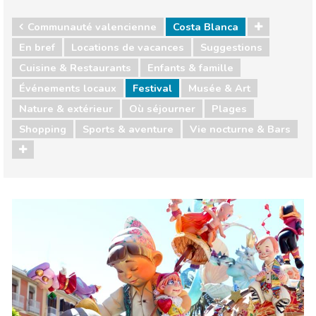
Communauté valencienne
Costa Blanca
En bref
Locations de vacances
Suggestions
Cuisine & Restaurants
Enfants & famille
Événements locaux
Festival
Musée & Art
Nature & extérieur
Où séjourner
Plages
Shopping
Sports & aventure
Vie nocturne & Bars
Communauté valencienne
Costa Blanca
Cuisine & Restaurants
Enfants & famille
Événements locaux
Musée & Art
Nature & extérieur
Où séjourner
Plages
Shopping
Sports & aventure
Vie nocturne & Bars