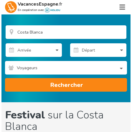
VacancesEspagne
.fr
En coopération avec
Voyageurs
Rechercher
Festival
sur la Costa
Blanca