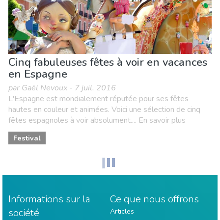
Cinq fabuleuses fêtes à voir en vacances
en Espagne
par Gaël Nevoux - 7 juil. 2016
L'Espagne est mondialement réputée pour ses fêtes
hautes en couleur et animées. Voici une sélection de cinq
fêtes espagnoles à voir absolument.... En savoir plus
Festival
Informations sur la
Ce que nous offrons
société
Articles