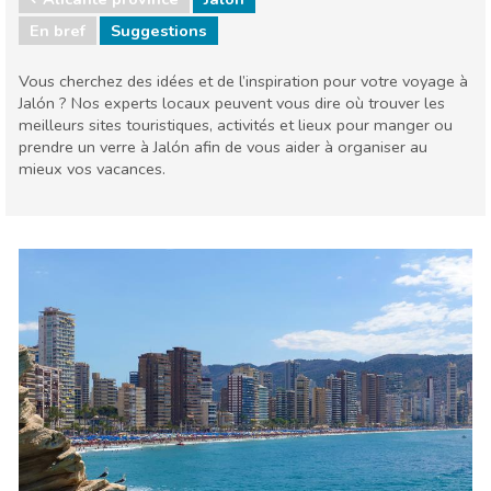
En bref
Suggestions
Vous cherchez des idées et de l’inspiration pour votre voyage à
Jalón ? Nos experts locaux peuvent vous dire où trouver les
meilleurs sites touristiques, activités et lieux pour manger ou
prendre un verre à Jalón afin de vous aider à organiser au
mieux vos vacances.
Communauté valencienne
Alicante province
Cuisine & Restaurants
Enfants & famille
Événements locaux
Musée & Art
Nature & extérieur
Où séjourner
Plages
Sports & aventure
Vie nocturne & Bars