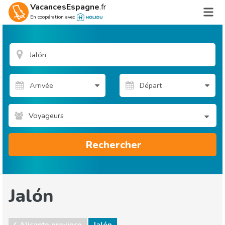
VacancesEspagne
.fr
En coopération avec
Voyageurs
Rechercher
Jalón
Alicante province
Jalón