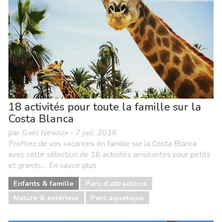
Nature & extérieur
Où séjourner
Plages
Shopping
Sports & aventure
Vie nocturne & Bars
18 activités pour toute la famille sur la
Costa Blanca
par Gaël Nevoux - 7 juil. 2016
Profitez de vos vacances en famille sur la Costa Blanca
avec cette sélection de 18 activités amusantes pour petits
et grands.... En savoir plus
Enfants & famille
Parc d'attractions
Nature & extérieur
Parc aquatique