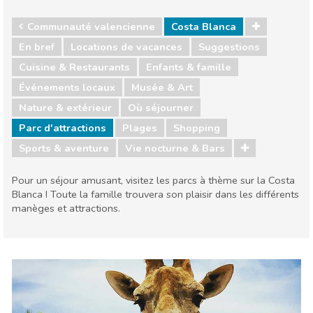
Communauté valencienne
Costa Blanca
En bref
Locations de vacances
Suggestions
Cuisine & Restaurants
Enfants & famille
Événements locaux
Musée & Art
Nature & extérieur
Où séjourner
Parc d'attractions
Plages
Shopping
Sports & aventure
Vie nocturne & Bars
Pour un séjour amusant, visitez les parcs à thème sur la Costa
Blanca ! Toute la famille trouvera son plaisir dans les différents
manèges et attractions.
Communauté valencienne
Costa Blanca
Cuisine & Restaurants
Enfants & famille
Événements locaux
Musée & Art