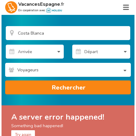
VacancesEspagne
.fr
En coopération avec
Voyageurs
Rechercher
A server error happened!
Something bad happened!
Try again