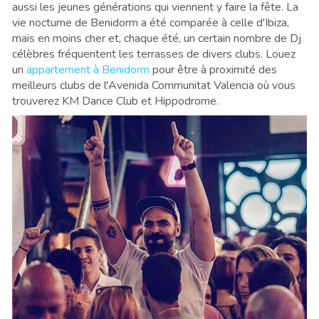
aussi les jeunes générations qui viennent y faire la fête. La
vie nocturne de Benidorm a été comparée à celle d'Ibiza,
mais en moins cher et, chaque été, un certain nombre de Dj
célèbres fréquentent les terrasses de divers clubs. Louez
un
appartement à Benidorm
pour être à proximité des
meilleurs clubs de l'Avenida Communitat Valencia où vous
trouverez KM Dance Club et Hippodrome.