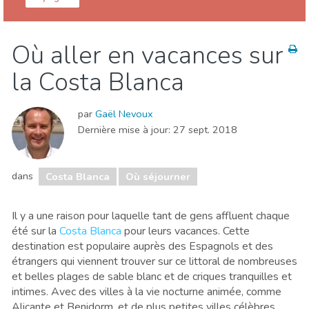
Communauté valencienne
Costa Blanca
Où aller en vacances sur
Cuisine & Restaurants
Enfants & famille
la Costa Blanca
Événements locaux
Musée & Art
Nature & extérieur
Où séjourner
Plages
par
Gaël Nevoux
Shopping
Sports & aventure
Vie nocturne & Bars
Dernière mise à jour:
27 sept. 2018
dans
Costa Blanca
Où séjourner
Il y a une raison pour laquelle tant de gens affluent chaque
été sur la
Costa Blanca
pour leurs vacances. Cette
destination est populaire auprès des Espagnols et des
étrangers qui viennent trouver sur ce littoral de nombreuses
et belles plages de sable blanc et de criques tranquilles et
intimes. Avec des villes à la vie nocturne animée, comme
Alicante et Benidorm, et de plus petites villes célèbres