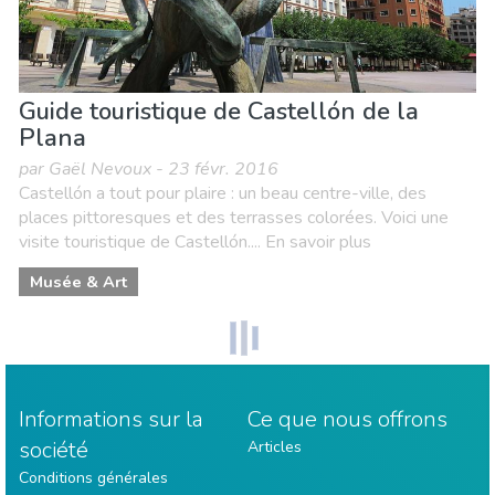
Guide touristique de Castellón de la
Plana
par Gaël Nevoux - 23 févr. 2016
Castellón a tout pour plaire : un beau centre-ville, des
places pittoresques et des terrasses colorées. Voici une
visite touristique de Castellón.... En savoir plus
Musée & Art
Informations sur la
Ce que nous offrons
société
Articles
Conditions générales