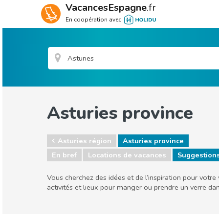
VacancesEspagne
.fr
En coopération avec
Asturies province
Asturies région
Asturies province
En bref
Locations de vacances
Suggestion
Vous cherchez des idées et de l’inspiration pour votre
activités et lieux pour manger ou prendre un verre da