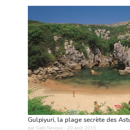
Asturies région
Asturies province
Plages
Gulpiyuri, la plage secrète des Ast
par Gaël Nevoux - 20 août 2015