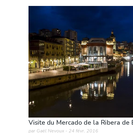
Pays Basque
Biscaye
Cuisine & Restaurants
Musée & Art
Où séj
Visite du Mercado de la Ribera de 
par Gaël Nevoux - 24 févr. 2016