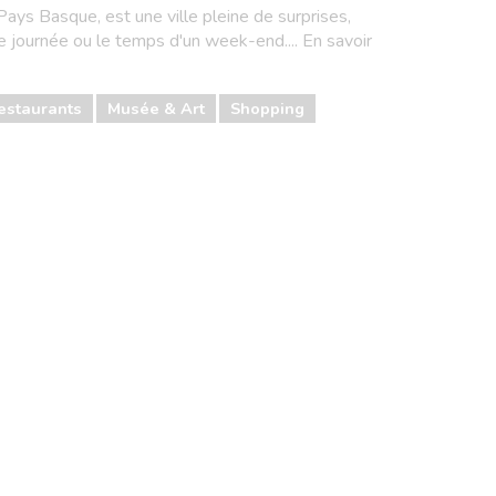
 Pays Basque, est une ville pleine de surprises,
 journée ou le temps d'un week-end.... En savoir
estaurants
Musée & Art
Shopping