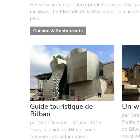
Bonne nourriture, art déco, produits frais locaux, ga
musique… Le Mercado de la Rivera est LE marché à vi
plus
Cuisine & Restaurants
Guide touristique de
Un we
Bilbao
par Gaë
Petite m
par Gaël Nevoux - 31 juil. 2018
de Bilba
Dans ce guide de Bilbao, vous
escapad
trouverez des informations