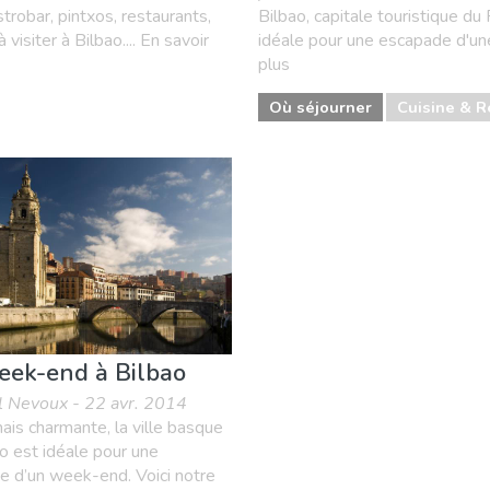
strobar, pintxos, restaurants,
Bilbao, capitale touristique du
siter à Bilbao.... En savoir
idéale pour une escapade d'une
plus
Où séjourner
Cuisine & R
ek-end à Bilbao
l Nevoux - 22 avr. 2014
ais charmante, la ville basque
o est idéale pour une
e d’un week-end. Voici notre