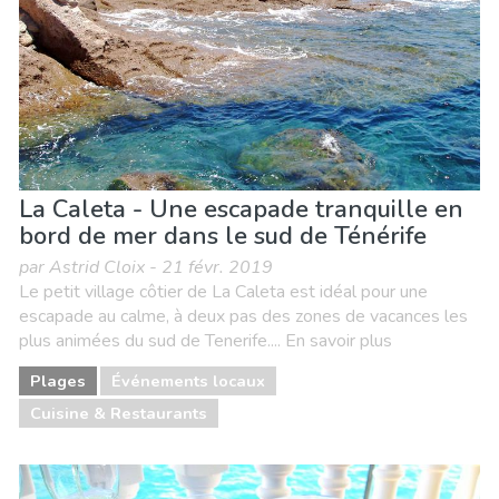
Sports & aventure
Vie nocturne & Bars
La Caleta - Une escapade tranquille en
bord de mer dans le sud de Ténérife
par Astrid Cloix - 21 févr. 2019
Le petit village côtier de La Caleta est idéal pour une
escapade au calme, à deux pas des zones de vacances les
plus animées du sud de Tenerife.... En savoir plus
Plages
Événements locaux
Cuisine & Restaurants