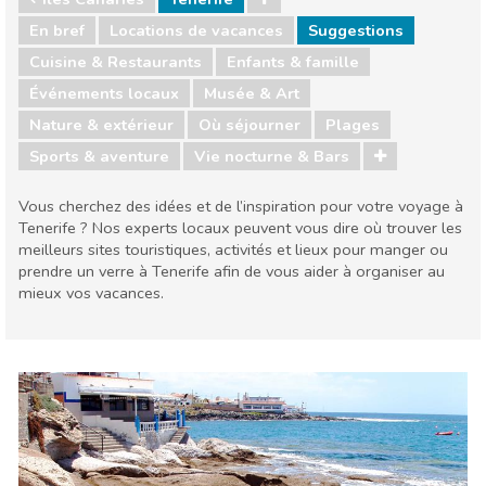
En bref
Locations de vacances
Suggestions
Cuisine & Restaurants
Enfants & famille
Événements locaux
Musée & Art
Nature & extérieur
Où séjourner
Plages
Sports & aventure
Vie nocturne & Bars
Vous cherchez des idées et de l’inspiration pour votre voyage à
Tenerife ? Nos experts locaux peuvent vous dire où trouver les
meilleurs sites touristiques, activités et lieux pour manger ou
prendre un verre à Tenerife afin de vous aider à organiser au
mieux vos vacances.
Iles Canaries
Tenerife
Cuisine & Restaurants
Enfants & famille
Événements locaux
Musée & Art
Nature & extérieur
Où séjourner
Plages