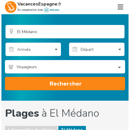
VacancesEspagne
.fr
En coopération avec
Voyageurs
Rechercher
Plages
à El Médano
Granadilla de Abona
El Médano