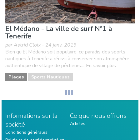
El Médano - La ville de surf N°1 à
Tenerife
par Astrid Cloix - 24 janv. 2019
Bien qu’El Médano soit populaire, ce paradis des sports
nautiques à Tenerife a réussi à conserver son atmosphère
authentique de village de pêcheurs.... En savoir plus
Plages
Sports Nautiques
Informations sur la
Ce que nous offrons
société
Articles
Conditions générales