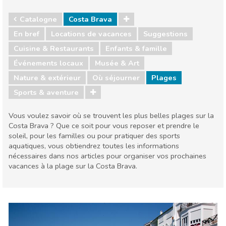
Catalogne
Costa Brava
En bref
Locations de vacances
Suggestions
Cuisine & Restaurants
Enfants & famille
Événements locaux
Musée & Art
Nature & extérieur
Où séjourner
Plages
Sports & aventure
Vous voulez savoir où se trouvent les plus belles plages sur la
Costa Brava ? Que ce soit pour vous reposer et prendre le
soleil, pour les familles ou pour pratiquer des sports
aquatiques, vous obtiendrez toutes les informations
nécessaires dans nos articles pour organiser vos prochaines
vacances à la plage sur la Costa Brava.
Catalogne
Costa Brava
Cuisine & Restaurants
Enfants & famille