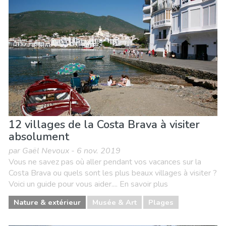
Événements locaux
Musée & Art
Nature & extérieur
Où séjourner
Plages
Sports & aventure
12 villages de la Costa Brava à visiter
absolument
par Gaël Nevoux - 6 nov. 2019
Vous ne savez pas où aller pendant vos vacances sur la
Costa Brava ou quels sont les plus beaux villages à visiter ?
Voici un guide pour vous aider.... En savoir plus
Nature & extérieur
Musée & Art
Plages