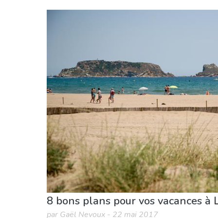
Gérone province
L'Estartit
Événements locaux
Musée & Art
Nature & 
8 bons plans pour vos vacances à L
par Gaël Nevoux - 22 mai 2017