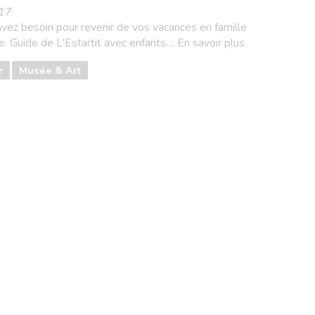
017
 avez besoin pour revenir de vos vacances en famille
. Guide de L'Estartit avec enfants.... En savoir plus
r
Musée & Art