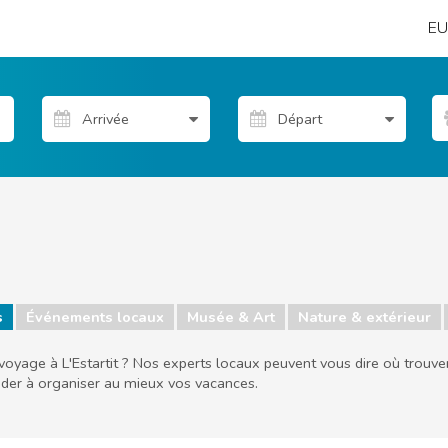
EU
s
Événements locaux
Musée & Art
Nature & extérieur
voyage à L'Estartit ? Nos experts locaux peuvent vous dire où trouver l
aider à organiser au mieux vos vacances.