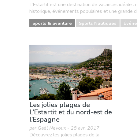
L’Estartit est une destination de vacances idéale : n
historique, événements populaires et une grande dose
Sports & aventure
Sports Nautiques
Événe
Les jolies plages de
L’Estartit et du nord-est de
l’Espagne
par Gaël Nevoux - 28 avr. 2017
Découvrez les jolies plages de la