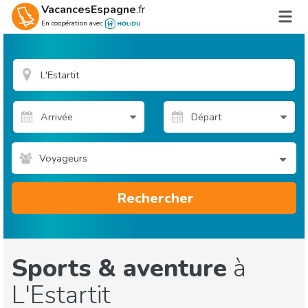
VacancesEspagne
.fr
En coopération avec
Voyageurs
Rechercher
Sports & aventure
à
L'Estartit