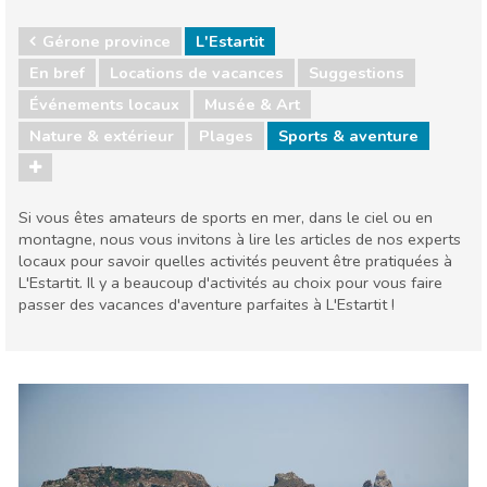
Gérone province
L'Estartit
En bref
Locations de vacances
Suggestions
Événements locaux
Musée & Art
Nature & extérieur
Plages
Sports & aventure
Si vous êtes amateurs de sports en mer, dans le ciel ou en
montagne, nous vous invitons à lire les articles de nos experts
locaux pour savoir quelles activités peuvent être pratiquées à
L'Estartit. Il y a beaucoup d'activités au choix pour vous faire
passer des vacances d'aventure parfaites à L'Estartit !
Gérone province
L'Estartit
Événements locaux
Musée & Art
Nature & extérieur
Plages
Sports & aventure