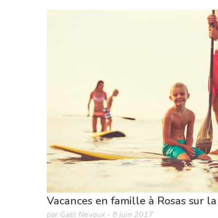
Gérone province
Rosas
Enfants & famille
Musée & Art
Nature & ex
Vacances en famille à Rosas sur la
par Gaël Nevoux - 8 juin 2017