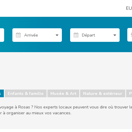
EU
s
Enfants & famille
Musée & Art
Nature & extérieur
P
 voyage à Rosas ? Nos experts locaux peuvent vous dire où trouver les 
r à organiser au mieux vos vacances.