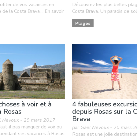
rofiter de vos vacances en
Découvrez les plus belles plag
de la Costa Brava.... En savoir
Costa Brava. Un paradis de sole
Plages
choses à voir et à
4 fabuleuses excursi
 à Rosas
depuis Rosas sur la 
Brava
l Nevoux - 29 mars 2017
aut-il pas manquer de voir ou
par Gaël Nevoux - 20 mars 
e pendant ses vacances à Rosas
Rosas est une jolie destination