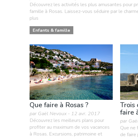
Découvrez les activités les plus amusantes pour p
famille à Rosas. Laissez-vous séduire par le charme 
plus
Enfants & famille
Que faire à Rosas ?
Trois 
faire
par Gaël Nevoux - 12 avr. 2017
Découvrez les meilleurs plans pour
par Gaë
profiter au maximum de vos vacances
Que ne f
à Rosas. Excursions, patrimoine et
de fair