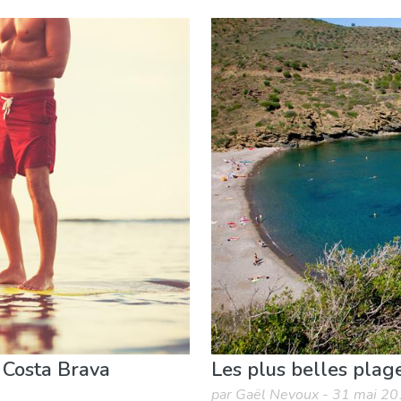
térieur
Plages
Sports & aventure
 Costa Brava
Les plus belles plag
par Gaël Nevoux - 31 mai 2