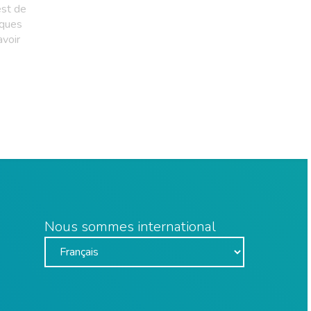
est de
lques
avoir
Nous sommes international