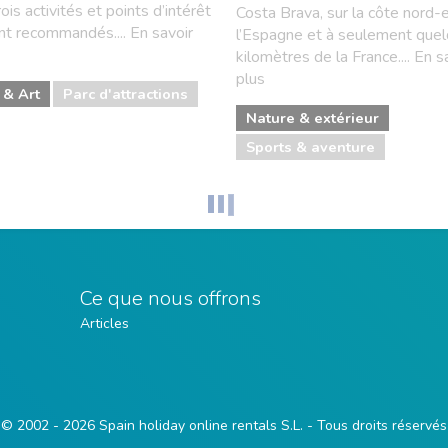
rois activités et points d’intérêt
Costa Brava, sur la côte nord-
t recommandés.... En savoir
l’Espagne et à seulement que
kilomètres de la France.... En s
plus
& Art
Parc d'attractions
Nature & extérieur
Sports & aventure
Ce que nous offrons
Articles
© 2002 - 2026 Spain holiday online rentals S.L. - Tous droits réservés