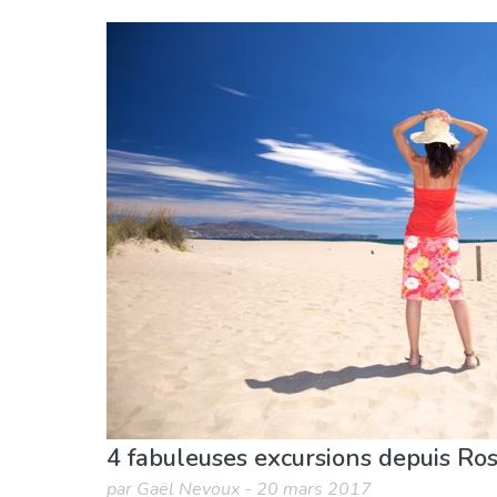
Gérone province
Rosas
Enfants & famille
Musée & Art
Nature & ex
4 fabuleuses excursions depuis Ros
par Gaël Nevoux - 20 mars 2017