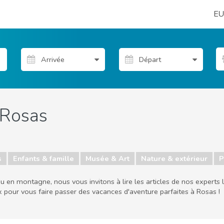
EU
Rosas
s
Enfants & famille
Musée & Art
Nature & extérieur
P
u en montagne, nous vous invitons à lire les articles de nos experts 
ix pour vous faire passer des vacances d'aventure parfaites à Rosas !