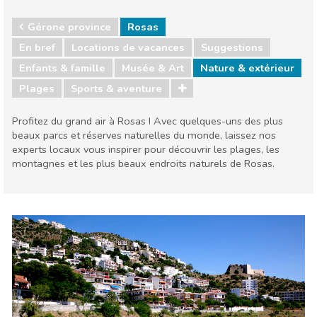
Gérone province
Rosas
En bref
Locations de vacances
Suggestions
Enfants & famille
Musée & Art
Nature & extérieur
Plages
Sports & aventure
Profitez du grand air à Rosas ! Avec quelques-uns des plus
beaux parcs et réserves naturelles du monde, laissez nos
experts locaux vous inspirer pour découvrir les plages, les
montagnes et les plus beaux endroits naturels de Rosas.
Gérone province
Rosas
Enfants & famille
Musée & Art
Nature & extérieur
Plages
Sports & aventure