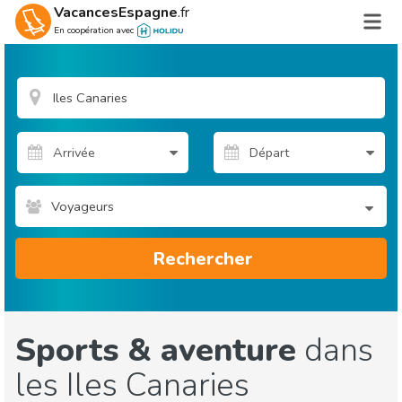
VacancesEspagne
.fr
En coopération avec
Voyageurs
Rechercher
Sports & aventure
dans
les Iles Canaries