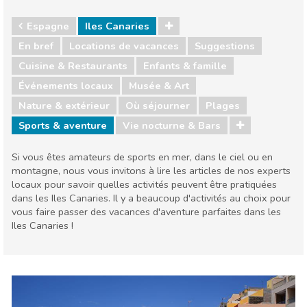
Espagne
Iles Canaries
En bref
Locations de vacances
Suggestions
Cuisine & Restaurants
Enfants & famille
Événements locaux
Musée & Art
Nature & extérieur
Où séjourner
Plages
Sports & aventure
Vie nocturne & Bars
Si vous êtes amateurs de sports en mer, dans le ciel ou en
montagne, nous vous invitons à lire les articles de nos experts
locaux pour savoir quelles activités peuvent être pratiquées
dans les Iles Canaries. Il y a beaucoup d'activités au choix pour
vous faire passer des vacances d'aventure parfaites dans les
Iles Canaries !
Espagne
Iles Canaries
Cuisine & Restaurants
Enfants & famille