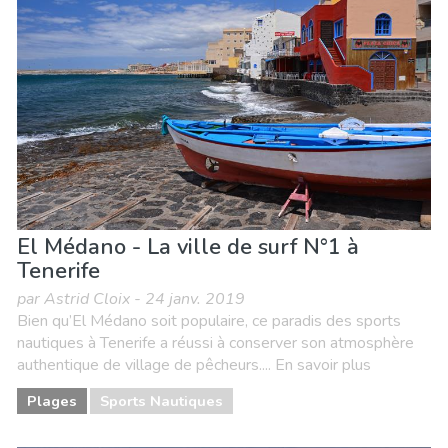
Événements locaux
Musée & Art
Nature & extérieur
Où séjourner
Plages
Sports & aventure
Vie nocturne & Bars
El Médano - La ville de surf N°1 à
Tenerife
par Astrid Cloix - 24 janv. 2019
Bien qu’El Médano soit populaire, ce paradis des sports
nautiques à Tenerife a réussi à conserver son atmosphère
authentique de village de pêcheurs.... En savoir plus
Plages
Sports Nautiques