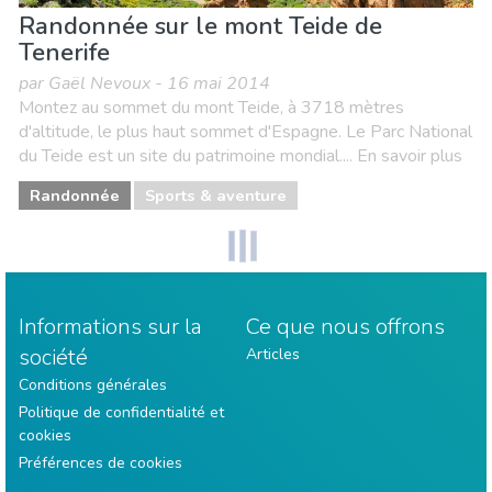
Randonnée sur le mont Teide de
Tenerife
par Gaël Nevoux - 16 mai 2014
Montez au sommet du mont Teide, à 3718 mètres
d'altitude, le plus haut sommet d'Espagne. Le Parc National
du Teide est un site du patrimoine mondial.... En savoir plus
Randonnée
Sports & aventure
Informations sur la
Ce que nous offrons
société
Articles
Conditions générales
Politique de confidentialité et
cookies
Préférences de cookies