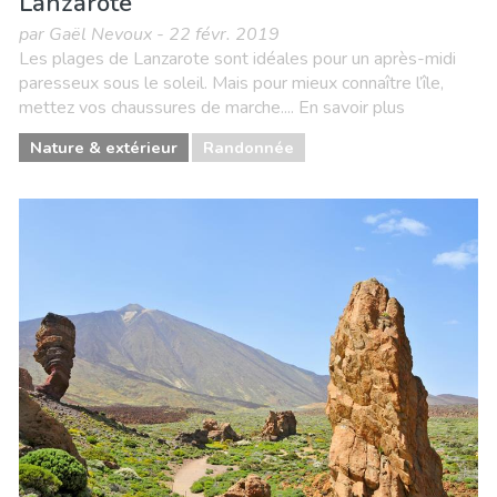
Lanzarote
par Gaël Nevoux - 22 févr. 2019
Les plages de Lanzarote sont idéales pour un après-midi
paresseux sous le soleil. Mais pour mieux connaître l’île,
mettez vos chaussures de marche.... En savoir plus
Nature & extérieur
Randonnée