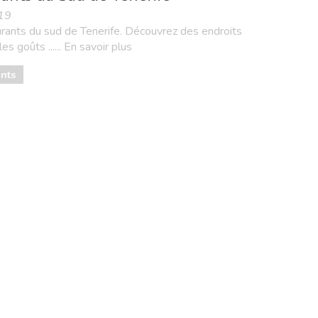
019
urants du sud de Tenerife. Découvrez des endroits
s goûts ...... En savoir plus
ants