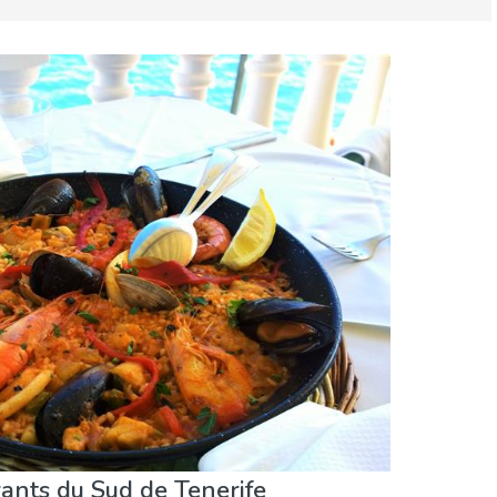
éjourner
Plages
Sports & aventure
rants du Sud de Tenerife