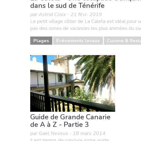
dans le sud de Ténérife
par Astrid Cloix - 21 févr. 2019
Le petit village côtier de La Caleta est idéal pour
pas des zones de vacances les plus animées du sud 
Plages
Événements locaux
Cuisine & Rest
Guide de Grande Canarie
de A à Z - Partie 3
par Gaël Nevoux - 18 mars 2014
Il est temps de conclure notre guide