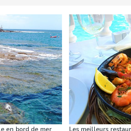
vénements locaux
Musée & Art
Nature & extérieur
Où s
le en bord de mer
Les meilleurs restau