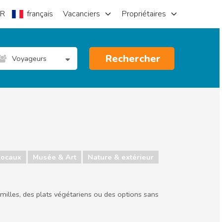
R
français
Vacanciers
Propriétaires
Rechercher
Voyageurs
locaux
Musée & Art
Nature & extérieur
milles, des plats végétariens ou des options sans