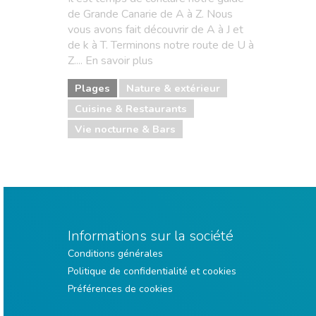
de Grande Canarie de A à Z. Nous
vous avons fait découvrir de A à J et
de k à T. Terminons notre route de U à
Z.... En savoir plus
Plages
Nature & extérieur
Cuisine & Restaurants
Vie nocturne & Bars
Informations sur la société
Conditions générales
Politique de confidentialité et cookies
Préférences de cookies