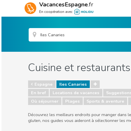
VacancesEspagne
.fr
En coopération avec
Cuisine et restaurants
Espagne
Iles Canaries
En bref
Locations de vacances
Suggestion
Où séjourner
Plages
Sports & aventure
Découvrez les meilleurs endroits pour manger dans les
gluten, nos guides vous aideront à sélectionner les me