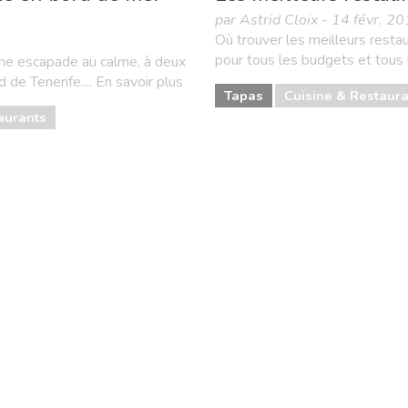
par Astrid Cloix - 14 févr. 2
Où trouver les meilleurs resta
pour tous les budgets et tous le
 une escapade au calme, à deux
de Tenerife.... En savoir plus
Tapas
Cuisine & Restaur
aurants