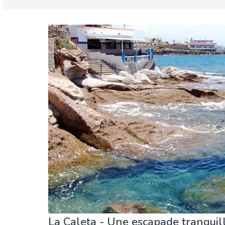
Espagne
Iles Canaries
Cuisine & Restaurants
Enfants & famille
É
Vie nocturne & Bars
La Caleta - Une escapade tranquil