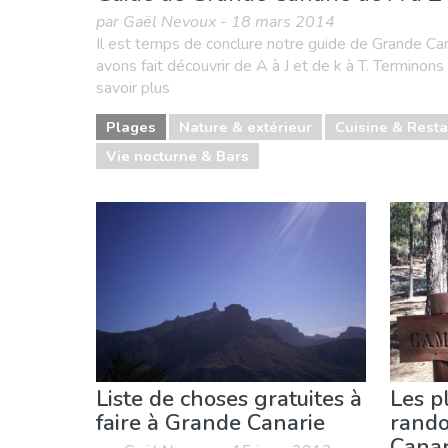
par Gaël Nevoux - 18 mars 2014
Il est temps de conclure notre guide de Grande Ca
avons fait découvrir de A à J et de k à T. Terminons 
savoir plus
Plages
Nature & extérieur
Cuisine & Rest
Vie nocturne & Bars
Liste de choses gratuites à
Les p
faire à Grande Canarie
rand
Canar