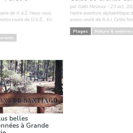
par Gaël Nevoux - 23 oct. 2
narie de A à Z. Nous vous
Notre aventure alphabétique de
notre route de U à Z.... En
avons visité de A à J. Cette foi
Plages
Nature & extérieu
aurants
lus belles
onnées à Grande
ie