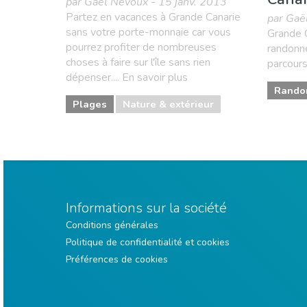
par Gaël Nevoux - 15 janv. 2013
Partez en vacances à Grande Canarie
par Gaë
sans votre porte-monnaie car vous
Grande C
pourrez profiter de nombreuses
randonn
choses à faire sur l'île sans rien
parcours 
dépenser.... En savoir plus
Rando
Plages
Nature & extérieur
Informations sur la société
Conditions générales
Politique de confidentialité et cookies
Préférences de cookies