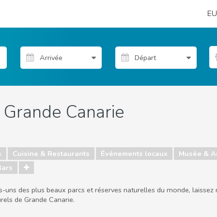
EU
 Grande Canarie
s
Cuisine & Restaurants
Événements locaux
Musée & A
Bars
s-uns des plus beaux parcs et réserves naturelles du monde, laissez 
urels de Grande Canarie.