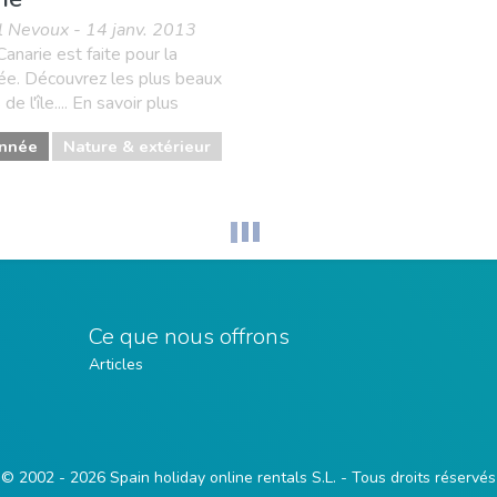
l Nevoux - 14 janv. 2013
anarie est faite pour la
ée. Découvrez les plus beaux
de l'île.... En savoir plus
nnée
Nature & extérieur
Ce que nous offrons
Articles
© 2002 - 2026 Spain holiday online rentals S.L. - Tous droits réservés