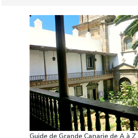
Iles Canaries
Grande Canarie
Cuisine & Restaurants
Événements locaux
Guide de Grande Canarie de A à Z 