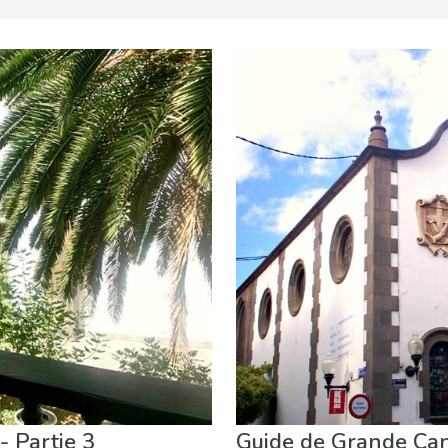
Musée & Art
Nature & extérieur
Où séjourner
Plages
- Partie 3
Guide de Grande Cana