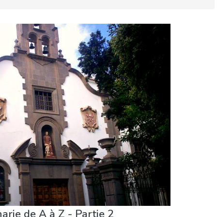
Sports & aventure
Vie nocturne & Bars
rie de A à Z - Partie 2