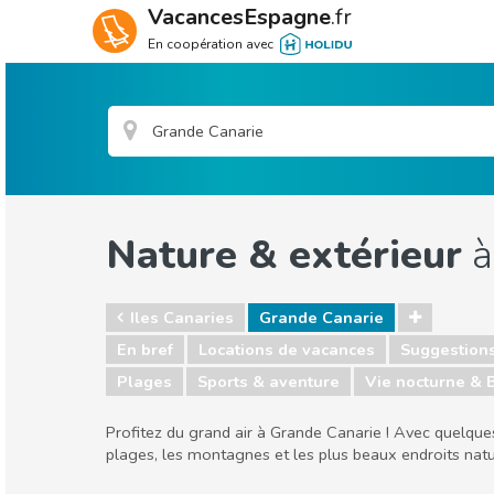
VacancesEspagne
.fr
En coopération avec
Nature & extérieur
à
Iles Canaries
Grande Canarie
En bref
Locations de vacances
Suggestion
Plages
Sports & aventure
Vie nocturne & 
Profitez du grand air à Grande Canarie ! Avec quelque
plages, les montagnes et les plus beaux endroits nat