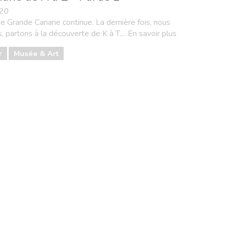
020
 Grande Canarie continue. La dernière fois, nous
s, partons à la découverte de K à T.... En savoir plus
r
Musée & Art