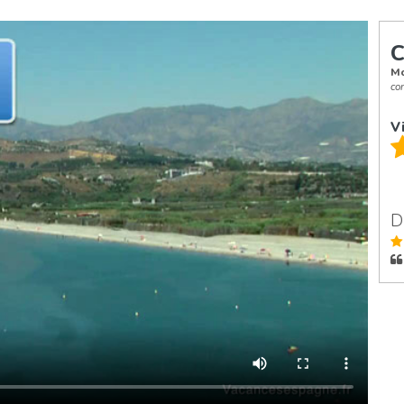
C
Mo
co
Vi
D