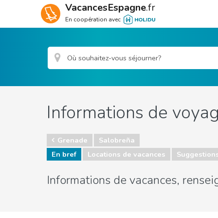
VacancesEspagne
.fr
En coopération avec
Informations de voyag
Grenade
Salobreña
En bref
Locations de vacances
Suggestion
Informations de vacances, rensei