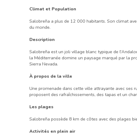
Climat et Population
Salobreña a plus de 12 000 habitants. Son climat avec 
du monde.
Description
Salobreña est un joli village blanc typique de l'And
la Méditerranée domine un paysage marqué par la prod
Sierra Nevada.
À propos de la ville
Une promenade dans cette ville attrayante avec ses ru
proposent des rafraîchissements, des tapas et un cha
Les plages
Salobreña possède 8 km de côtes avec des plages bien
Activités en plein air