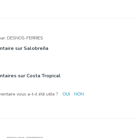
par:
DESNOS-FERRIES
taire sur Salobreña
aires sur Costa Tropical
ntaire vous a-t-il été utile ?
OUI
NON