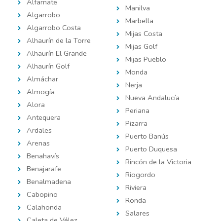
Alfarnate
Manilva
Algarrobo
Marbella
Algarrobo Costa
Mijas Costa
Alhaurín de la Torre
Mijas Golf
Alhaurín El Grande
Mijas Pueblo
Alhaurín Golf
Monda
Almáchar
Nerja
Almogía
Nueva Andalucía
Alora
Periana
Antequera
Pizarra
Ardales
Puerto Banús
Arenas
Puerto Duquesa
Benahavís
Rincón de la Victoria
Benajarafe
Riogordo
Benalmadena
Riviera
Cabopino
Ronda
Calahonda
Salares
Caleta de Vélez