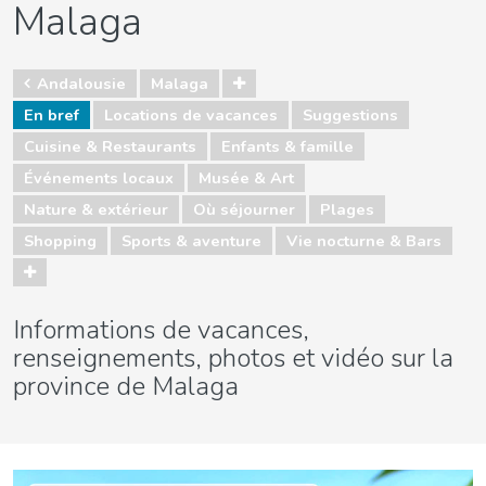
Malaga
Andalousie
Malaga
En bref
Locations de vacances
Suggestions
Cuisine & Restaurants
Enfants & famille
Événements locaux
Musée & Art
Nature & extérieur
Où séjourner
Plages
Shopping
Sports & aventure
Vie nocturne & Bars
Informations de vacances,
renseignements, photos et vidéo sur la
province de Malaga