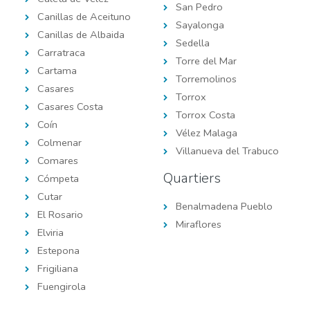
San Pedro
Canillas de Aceituno
Sayalonga
Canillas de Albaida
Sedella
Carratraca
Torre del Mar
Cartama
Torremolinos
Casares
Torrox
Casares Costa
Torrox Costa
Coín
Vélez Malaga
Colmenar
Villanueva del Trabuco
Comares
Quartiers
Cómpeta
Cutar
Benalmadena Pueblo
El Rosario
Miraflores
Elviria
Estepona
Frigiliana
Fuengirola