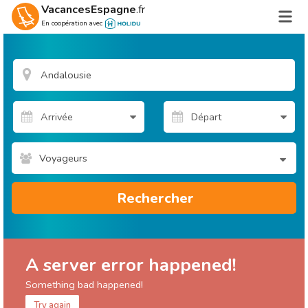
VacancesEspagne
.fr
En coopération avec
Voyageurs
Rechercher
A server error happened!
Something bad happened!
Try again