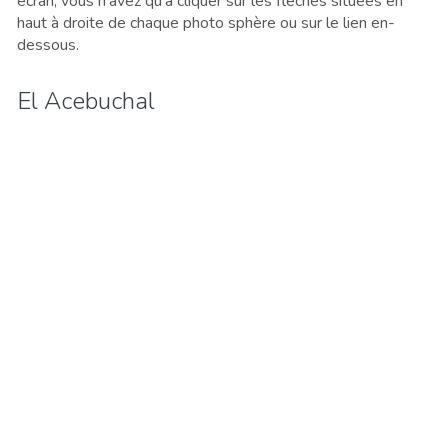
écran, vous n’avez qu’à cliquer sur les flèches situées en
haut à droite de chaque photo sphère ou sur le lien en-
dessous.
El Acebuchal