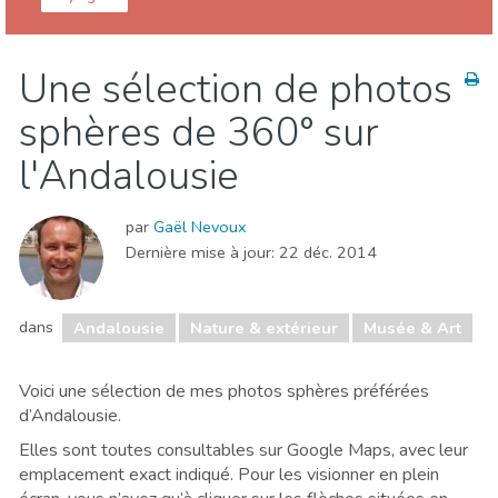
Espagne
Andalousie
Une sélection de photos
Cuisine & Restaurants
Enfants & famille
sphères de 360° sur
Événements locaux
Musée & Art
Nature & extérieur
Où séjourner
Plages
l'Andalousie
Shopping
Sports & aventure
Vie nocturne & Bars
par
Gaël Nevoux
Dernière mise à jour:
22 déc. 2014
dans
Andalousie
Nature & extérieur
Musée & Art
Voici une sélection de mes photos sphères préférées
d’Andalousie.
Elles sont toutes consultables sur Google Maps, avec leur
emplacement exact indiqué. Pour les visionner en plein