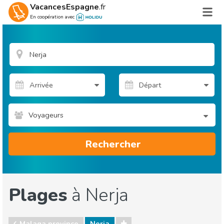
VacancesEspagne
.fr
En coopération avec
Voyageurs
Rechercher
Plages
à Nerja
Malaga province
Nerja