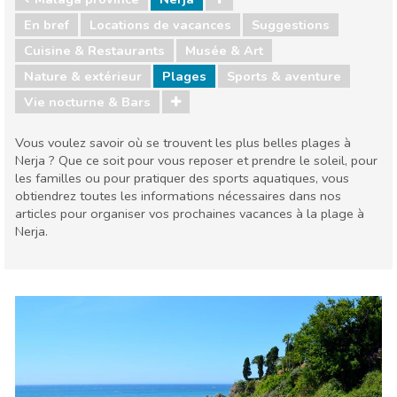
En bref
Locations de vacances
Suggestions
Cuisine & Restaurants
Musée & Art
Nature & extérieur
Plages
Sports & aventure
Vie nocturne & Bars
Vous voulez savoir où se trouvent les plus belles plages à
Nerja ? Que ce soit pour vous reposer et prendre le soleil, pour
les familles ou pour pratiquer des sports aquatiques, vous
obtiendrez toutes les informations nécessaires dans nos
articles pour organiser vos prochaines vacances à la plage à
Nerja.
Malaga province
Nerja
Cuisine & Restaurants
Musée & Art
Nature & extérieur
Plages
Sports & aventure
Vie nocturne & Bars