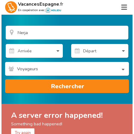
VacancesEspagne
.fr
En coopération avec
Voyageurs
Rechercher
A server error happened!
Something bad happened!
Try again