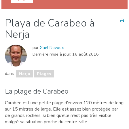
Malaga province
Nerja
Playa de Carabeo à
Cuisine & Restaurants
Musée & Art
Nerja
Nature & extérieur
Plages
Sports & aventure
Vie nocturne & Bars
par
Gaël Nevoux
Dernière mise à jour:
16 août 2016
dans
Nerja
Plages
La plage de Carabeo
Carabeo est une petite plage d’environ 120 mètres de long
sur 15 mètres de large. Elle est assez bien protégée par
de grands rochers, si bien qu’elle n’est pas très visible
malgré sa situation proche du centre-ville.