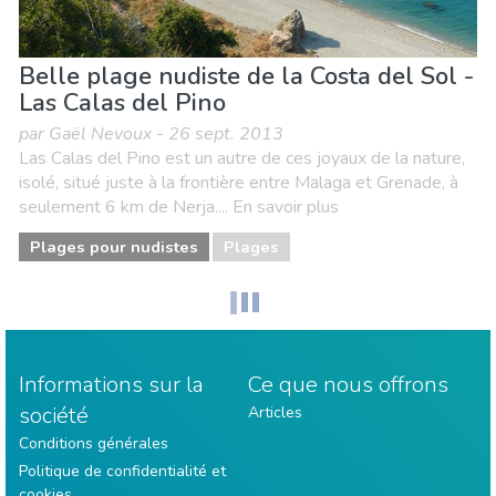
Belle plage nudiste de la Costa del Sol -
Las Calas del Pino
par Gaël Nevoux - 26 sept. 2013
Las Calas del Pino est un autre de ces joyaux de la nature,
isolé, situé juste à la frontière entre Malaga et Grenade, à
seulement 6 km de Nerja.... En savoir plus
Plages pour nudistes
Plages
Informations sur la
Ce que nous offrons
société
Articles
Conditions générales
Politique de confidentialité et
cookies