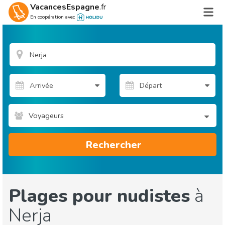
VacancesEspagne
.fr
En coopération avec
Voyageurs
Rechercher
Plages pour nudistes
à
Nerja