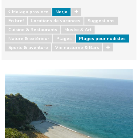
Malaga province
Nerja
En bref
Locations de vacances
Suggestions
Cuisine & Restaurants
Musée & Art
Nature & extérieur
Plages
Plages pour nudistes
Sports & aventure
Vie nocturne & Bars
Malaga province
Nerja
Cuisine & Restaurants
Musée & Art
Nature & extérieur
Plages
Sports & aventure
Vie nocturne & Bars