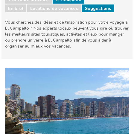
En bref
Locations de vacances
Suggestions
Vous cherchez des idées et de l’inspiration pour votre voyage à
El Campello ? Nos experts locaux peuvent vous dire où trouver
les meilleurs sites touristiques, activités et lieux pour manger
ou prendre un verre à El Campello afin de vous aider à
organiser au mieux vos vacances.
Communauté valencienne
Alicante province
Cuisine & Restaurants
Enfants & famille
Événements locaux
Musée & Art
Nature & extérieur
Où séjourner
Plages
Sports & aventure
Vie nocturne & Bars