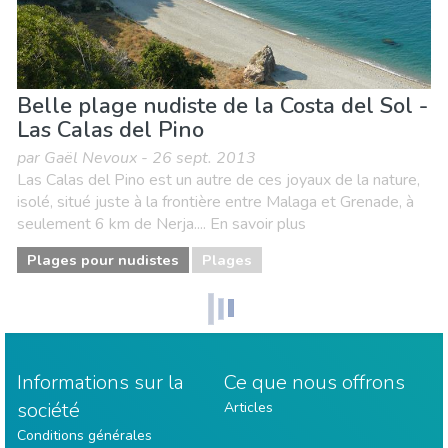
Belle plage nudiste de la Costa del Sol -
Las Calas del Pino
par Gaël Nevoux - 26 sept. 2013
Las Calas del Pino est un autre de ces joyaux de la nature,
isolé, situé juste à la frontière entre Malaga et Grenade, à
seulement 6 km de Nerja.... En savoir plus
Plages pour nudistes
Plages
Informations sur la
Ce que nous offrons
société
Articles
Conditions générales