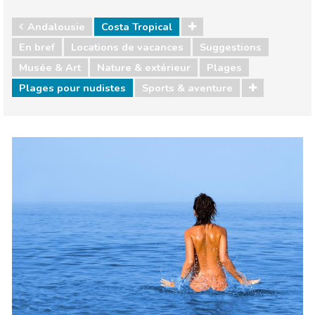
Andalousie
Costa Tropical
En bref
Locations de vacances
Suggestions
Musée & Art
Nature & extérieur
Plages
Plages pour nudistes
Sports & aventure
Espagne
Andalousie
Cuisine & Restaurants
Enfants & famille
Événements locaux
Musée & Art
Nature & extérieur
Où séjourner
Plages
Shopping
Sports & aventure
Vie nocturne & Bars