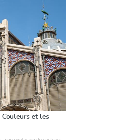
vénements locaux
Musée & Art
Nature & extérieur
Où s
 Couleurs et les
 : une explosion de couleurs