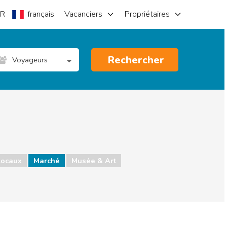
R
français
Vacanciers
Propriétaires
Rechercher
Voyageurs
locaux
Marché
Musée & Art