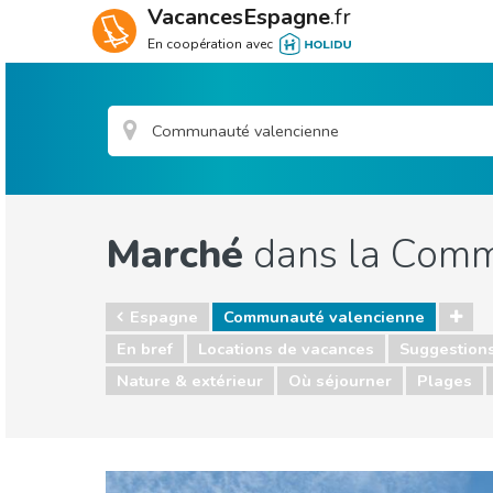
VacancesEspagne
.fr
En coopération avec
Marché
dans la Comm
Espagne
Communauté valencienne
En bref
Locations de vacances
Suggestion
Nature & extérieur
Où séjourner
Plages
Espagne
Communauté valencienne