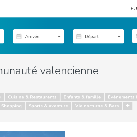
EU
unauté valencienne
s
Cuisine & Restaurants
Enfants & famille
Événements 
Shopping
Sports & aventure
Vie nocturne & Bars