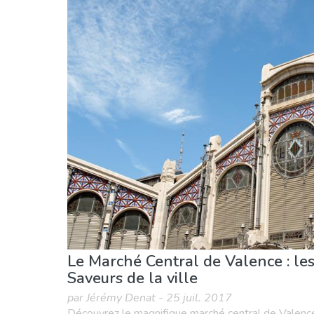
Cuisine & Restaurants
Enfants & famille
É
Sports & aventure
Vie nocturne & Bars
Le Marché Central de Valence : les
Saveurs de la ville
par Jérémy Denat - 25 juil. 2017
Découvrez le magnifique marché central de Valence