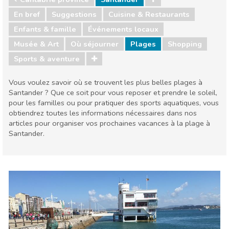
En bref
Suggestions
Cuisine & Restaurants
Enfants & famille
Événements locaux
Musée & Art
Où séjourner
Plages
Shopping
Sports & aventure
Vous voulez savoir où se trouvent les plus belles plages à
Santander ? Que ce soit pour vous reposer et prendre le soleil,
pour les familles ou pour pratiquer des sports aquatiques, vous
obtiendrez toutes les informations nécessaires dans nos
articles pour organiser vos prochaines vacances à la plage à
Santander.
Cantabrie province
Santander
Cuisine & Restaurants
Enfants & famille
Événements locaux
Musée & Art
Où séjourner
Plages
Shopping
Sports & aventure