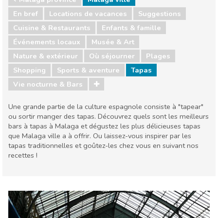
En bref
Locations de vacances
Suggestions
Cuisine & Restaurants
Enfants & famille
Événements locaux
Musée & Art
Nature & extérieur
Où séjourner
Plages
Shopping
Sports & aventure
Tapas
Vie nocturne & Bars
Une grande partie de la culture espagnole consiste à "tapear"
ou sortir manger des tapas. Découvrez quels sont les meilleurs
bars à tapas à Malaga et dégustez les plus délicieuses tapas
que Malaga ville a à offrir. Ou laissez-vous inspirer par les
tapas traditionnelles et goûtez-les chez vous en suivant nos
recettes !
Malaga province
Malaga ville
Cuisine & Restaurants
Enfants & famille
Événements locaux
Musée & Art