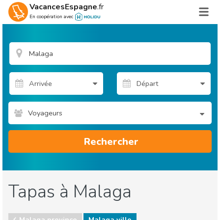
VacancesEspagne
.fr
En coopération avec
Voyageurs
Rechercher
Tapas à Malaga
Malaga province
Malaga ville