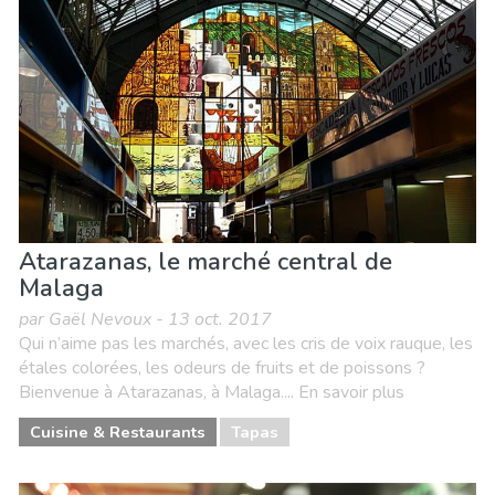
Nature & extérieur
Où séjourner
Plages
Shopping
Sports & aventure
Vie nocturne & Bars
Atarazanas, le marché central de
Malaga
par Gaël Nevoux - 13 oct. 2017
Qui n’aime pas les marchés, avec les cris de voix rauque, les
étales colorées, les odeurs de fruits et de poissons ?
Bienvenue à Atarazanas, à Malaga.... En savoir plus
Cuisine & Restaurants
Tapas