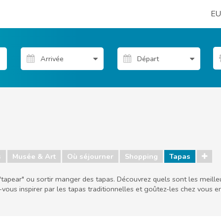
EU
s
Musée & Art
Où séjourner
Shopping
Tapas
tapear" ou sortir manger des tapas. Découvrez quels sont les meilleu
z-vous inspirer par les tapas traditionnelles et goûtez-les chez vous e