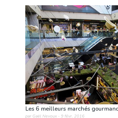
Madrid province
Madrid ville
Cuisine & Restaurants
Musée & Art
Où séj
Les 6 meilleurs marchés gourman
par Gaël Nevoux - 9 févr. 2016