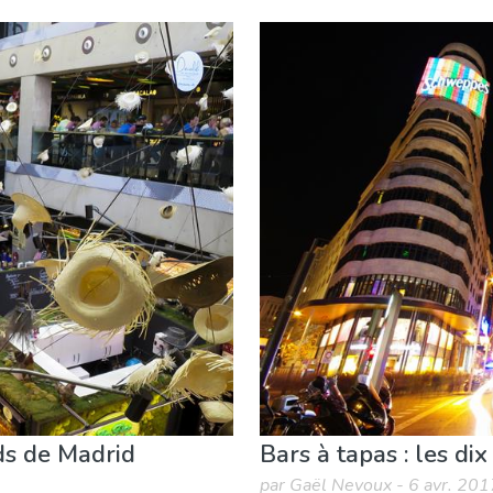
ourner
Shopping
ds de Madrid
Bars à tapas : les di
par Gaël Nevoux - 6 avr. 201