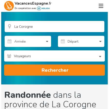
VacancesEspagne
.fr
En coopération avec
Voyageurs
Rechercher
Randonnée
dans la
province de La Corogne