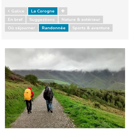
Galice
La Corogne
En bref
Suggestions
Nature & extérieur
Où séjourner
Randonnée
Sports & aventure
Galice
La Corogne
Nature & extérieur
Où séjourner
Sports & aventure