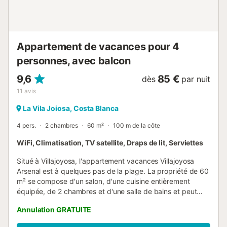
Appartement de vacances pour 4
personnes, avec balcon
9,6
85 €
dès
par nuit
11
avis
La Vila Joiosa, Costa Blanca
4 pers.
2 chambres
60 m²
100 m de la côte
WiFi, Climatisation, TV satellite, Draps de lit, Serviettes
Situé à Villajoyosa, l'appartement vacances Villajoyosa
Arsenal est à quelques pas de la plage. La propriété de 60
m² se compose d'un salon, d'une cuisine entièrement
équipée, de 2 chambres et d'une salle de bains et peut
donc accueillir 4 personnes. Les équipements
Annulation GRATUITE
supplémentaires comprennent le Wi-Fi haut débit (adapté
aux appels vidéo), la climatisation ainsi qu'une machine à