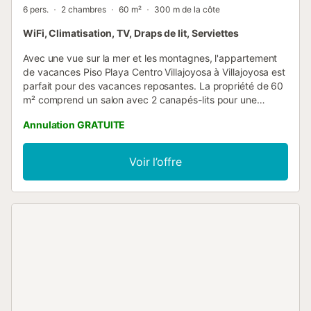
6 pers.
2 chambres
60 m²
300 m de la côte
WiFi, Climatisation, TV, Draps de lit, Serviettes
Avec une vue sur la mer et les montagnes, l'appartement
de vacances Piso Playa Centro Villajoyosa à Villajoyosa est
parfait pour des vacances reposantes. La propriété de 60
m² comprend un salon avec 2 canapés-lits pour une
personne chacun, une cuisine entièrement équipée avec
Annulation GRATUITE
un lave-vaisselle, 2 chambres et 1 salle de bains et peut
donc accueillir six personnes. Les équipements
supplémentaires incluent le Wi-Fi haut débit, la
Voir l’offre
climatisation, le chauffage, une machine à laver ainsi
qu'une télévision et un lecteur DVD. Votre espace extérieur
privé comprend une terrasse plein air et un balcon. La
propriété se trouve à 5 minutes à pied de la plage et est
très proche de Benidorm. Il y a un supermarché à 200 m et
la gare ferroviaire pour la ligne Alicante-Denia est à 300 m.
Parking gratuit disponible dans la rue. Les animaux
domestiques sont admis sur demande. Le Wi-Fi permet
des appels vidéo. 5ème étage sans ascenseur....