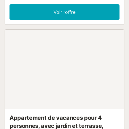
détendue et calme. C'est un appartement idéal pour des
vacances en couple. Parking (non inclus) dans la zone de
Voir l’offre
stationnement bleue de la rue, et parking privé sous la
promenade de la plage....
Appartement de vacances pour 4
personnes, avec jardin et terrasse,