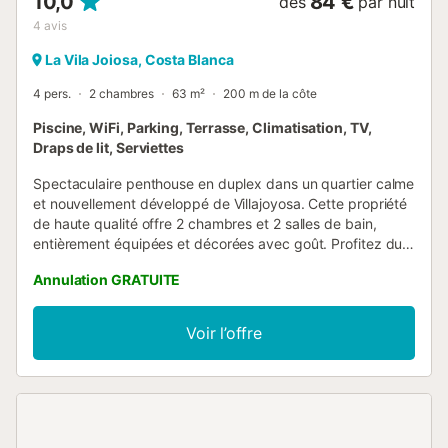
10,0
84 €
dès
par nuit
4
avis
La Vila Joiosa, Costa Blanca
4 pers.
2 chambres
63 m²
200 m de la côte
Piscine, WiFi, Parking, Terrasse, Climatisation, TV,
Draps de lit, Serviettes
Spectaculaire penthouse en duplex dans un quartier calme
et nouvellement développé de Villajoyosa. Cette propriété
de haute qualité offre 2 chambres et 2 salles de bain,
entièrement équipées et décorées avec goût. Profitez du
soleil sur la terrasse attenante au salon ou sur le spacieux
Annulation GRATUITE
solarium, doté de fauteuils et d'une table – idéal pour
bronzer ou dîner avec vue. La résidence dispose d'une
piscine, de courts de paddle-tennis et d'un jardin privé.
Voir l’offre
Profitez de son emplacement privilégié : la plage se trouve
à seulement 550 m et le centre de Villajoyosa à 1 200 m. Il
dispose également de la climatisation, d'une terrasse
couverte, d'un barbecue et d'un parking privé inclus....