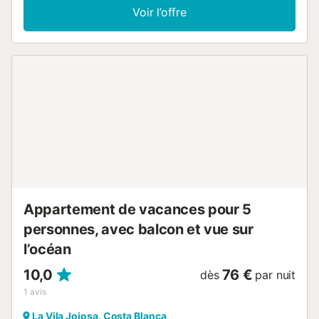
traditionnelles colorées. Séjourner dans l'une de ces
Voir l’offre
maisons est une expérience inoubliable, mais en même
temps cela a ses inconvénients : accès restreint aux
véhicules, seuls les résidents sont autorisés, ou les clients
des appartements touristiques et la difficulté de circuler
car les rues sont très étroites, d'autre part la plupart n'ont
pas d'ascenseur, donc lorsque vous voyagez dans l'une de
ces maisons, tout cela doit être pris en compte, afin de
pouvoir profiter d'un séjour paisible que vous n'oublierez
jamais....
Appartement de vacances pour 5
personnes, avec balcon et vue sur
l’océan
10,0
76 €
dès
par nuit
1
avis
La Vila Joiosa, Costa Blanca