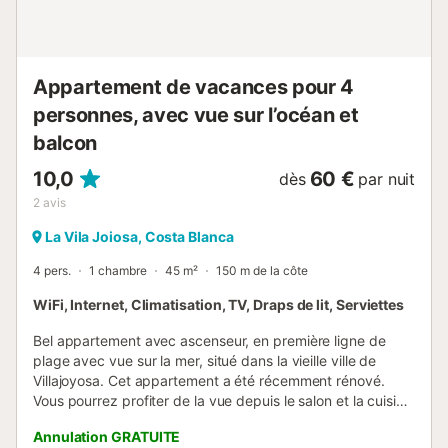
Appartement de vacances pour 4
personnes, avec vue sur l’océan et
balcon
10,0
60 €
dès
par nuit
2
avis
La Vila Joiosa, Costa Blanca
4 pers.
1 chambre
45 m²
150 m de la côte
WiFi, Internet, Climatisation, TV, Draps de lit, Serviettes
Bel appartement avec ascenseur, en première ligne de
plage avec vue sur la mer, situé dans la vieille ville de
Villajoyosa. Cet appartement a été récemment rénové.
Vous pourrez profiter de la vue depuis le salon et la cuisine
ouverte. L'appartement est décoré de manière simple,
Annulation GRATUITE
fonctionnelle et avec bon goût, il dégage une atmosphère