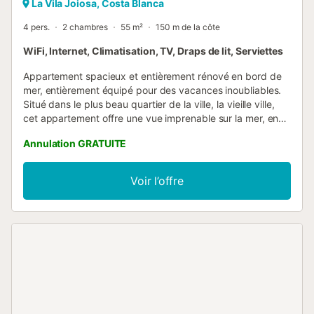
La Vila Joiosa, Costa Blanca
4 pers.
2 chambres
55 m²
150 m de la côte
WiFi, Internet, Climatisation, TV, Draps de lit, Serviettes
Appartement spacieux et entièrement rénové en bord de
mer, entièrement équipé pour des vacances inoubliables.
Situé dans le plus beau quartier de la ville, la vieille ville,
cet appartement offre une vue imprenable sur la mer, en
plein bord de mer. Il dispose de deux chambres à l'arrière
Annulation GRATUITE
du bâtiment : l'une avec un lit double et l'autre,
recommandée pour les enfants, équipée de lits
superposés, plus petits qu'un lit standard. Cuisine
Voir l’offre
entièrement équipée avec ustensiles de base, lave-linge,
four, cafetière et réfrigérateur. Salon avec télévision
donnant sur le balcon, d'où vous pourrez profiter de la vue
sur la mer. La télévision capte une chaîne nordique et les
principales chaînes britanniques. Vous pouvez vous garer
dans la zone bleue dans la rue ou dans le parking
souterrain situé sous la promenade. (Parking non inclus)....