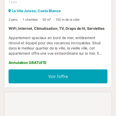
1
avis
La Vila Joiosa, Costa Blanca
2 pers.
1 chambre
50 m²
150 m de la côte
WiFi, Internet, Climatisation, TV, Draps de lit, Serviettes
Appartement spacieux en bord de mer, entièrement
rénové et équipé pour des vacances incroyables. Situé
dans le meilleur quartier de la ville, la vieille ville, cet
appartement offre une vue extraordinaire sur la mer. Il
dispose d'une chambre double donnant sur l'arrière de
Annulation GRATUITE
l'immeuble. Cuisine entièrement équipée avec ustensiles
de base, lave-linge, four, cafetière et réfrigérateur. Le
salon avec TV donne sur le balcon où vous pourrez profiter
Voir l’offre
de la vue sur la mer. Une chaîne nordique et des chaînes
britanniques principales diffusées à la télévision. Parking
(non inclus) dans la zone de parking bleue de la rue, et
parking privé sous la promenade de la plage....