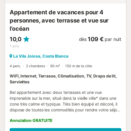
Appartement de vacances pour 4
personnes, avec terrasse et vue sur
l’océan
10,0
109 €
dès
par nuit
1
avis
La Vila Joiosa, Costa Blanca
4 pers.
2 chambres
60 m²
150 m de la côte
WiFi, Internet, Terrasse, Climatisation, TV, Draps de lit,
Serviettes
Bel appartement avec deux terrasses et une vue
imprenable sur la mer, situé dans la vieille ville* dans une
zone très calme et typique. Très bien équipé et décoré, il
dispose de toutes les commodités pour rendre votre séjour
des vacances relaxantes. Il est situé au deuxième étage
Annulation GRATUITE
sans ascenseur. *Le centre historique de Villajoyosa est un
espace protégé, avec des rues étroites et des maisons