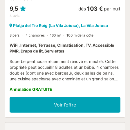
9,5
103 €
dès
par nuit
4
avis
Platja del Tio Roig (La Vila Joiosa), La Vila Joiosa
8 pers.
4 chambres
160 m²
100 m de la côte
WiFi, Internet, Terrasse, Climatisation, TV, Accessible
PMR, Draps de lit, Serviettes
Superbe penthouse récemment rénové et meublé. Cette
propriété peut accueillir 8 adultes et un bébé. 4 chambres
doubles (dont une avec berceau), deux salles de bains,
une cuisine spacieuse avec cheminée et un grand salon.
Deux des chambres et le salon ont un accès direct à la
Annulation GRATUITE
fantastique terrasse de 40 m² avec barbecue, donnant sur
le port et la mer Méditerranée. Immeuble avec
ascenseur....
Voir l’offre