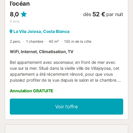
l’océan
bâtiment, ce qui facilite l'accès et la sécurité pour ceux qui
voyagent en voiture. -...
8,0
52 €
dès
par nuit
5
avis
La Vila Joiosa, Costa Blanca
2 pers.
1 chambre
40 m²
150 m de la côte
WiFi, Internet, Climatisation, TV
Bel appartement avec ascenseur, en front de mer avec
vue sur la mer. Situé dans la vieille ville de Villajoyosa, cet
appartement a été récemment rénové, pour que vous
puissiez profiter de la vue depuis le salon et la chambre.
Cuisine ouverte entièrement équipée donnant sur le salon
Annulation GRATUITE
avec un balcon confortable offrant une vue imprenable
Une chambre double et une salle de bain. Parking (non
inclus) dans la zone de stationnement bleue de la rue, et
Voir l’offre
parking privé sous la promenade de la plage....