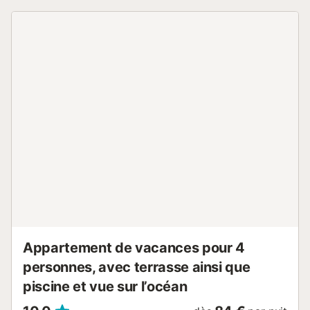
four, congélateur, lave-linge, vaisselle/couverts,
ustensiles/cuisine, cafetière Dolce Gusto, grille-pain,
bouilloire et presse-agrumes. Urbanisation avec accès à la
plage (semi-privée) comprend 16 courts de tennis de
différentes disciplines, une grande piscine communautaire
+ pataugeoire avec zone de chaises longues et parasols
(peut parfois fermer quelques mois en hiver), un bar de
plage dans le complexe (saisonnier), un parking, un terrain
de pétanque et une aire de jeux pour enfants, accès à des
criques et des espaces verts paysagers, et accès à des
sentiers de randonnée. Immeuble avec ascenseur. -
L'enregistrement s'effectue dans le logement même, en
contactant préalablement l'agence. Toutes les informations
vous seront envoyées par e-mail. - Une caution de 200 €
sera retenue par carte de crédit ou de débit. - Check-in
à...
Appartement de vacances pour 4
personnes, avec terrasse ainsi que
piscine et vue sur l’océan