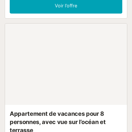
laver. L'appartement de vacances dispose également d'un
Voir l’offre
balcon privé où vous pourrez vous détendre le soir. Les
transports publics sont accessibles à pied. Les animaux
domestiques ne sont pas autorisés. Cette propriété est
équipée d'un éclairage à économie d'énergie....
Appartement de vacances pour 8
personnes, avec vue sur l’océan et
terrasse