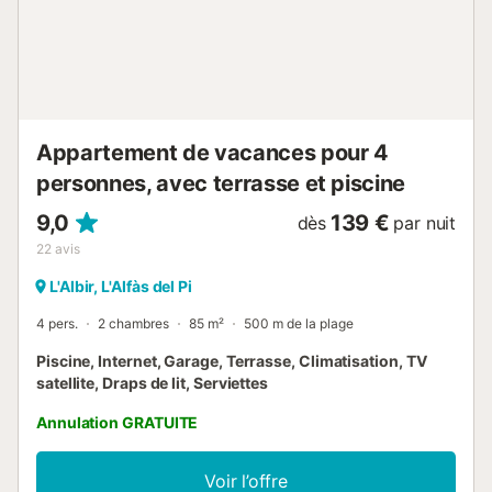
satellite (Langues: Anglais, Allemand, Hollandais, Français,
Norvégien). La cuisine indépendante, à vitrocéramique,
est équipée avec réfrigérateur, micro-ondes, four,
congélateur, lave-vaisselle, vaisselle/couverts,
ustensiles/cuisine, cafetière, grille pain, bouilloire et
presse-agrumes. Informations complémentaires : Pisc...
Appartement de vacances pour 4
personnes, avec terrasse et piscine
9,0
139 €
dès
par nuit
22
avis
L'Albir, L'Alfàs del Pi
4 pers.
2 chambres
85 m²
500 m de la plage
Piscine, Internet, Garage, Terrasse, Climatisation, TV
satellite, Draps de lit, Serviettes
Annulation GRATUITE
Voir l’offre