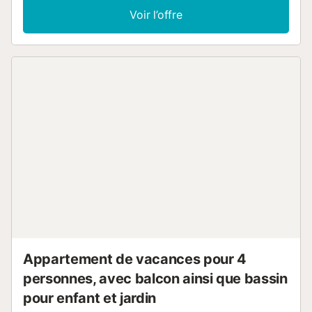
débit (permet des appels vidéo), une télévision, la
Voir l’offre
climatisation ainsi qu'une machine à laver. Cette location
de vacances dispose d'une piscine privée, de terrasses
ouvertes et couvertes, d'un barbecue et d'une douche
extérieure pour votre plus grand plaisir. La propriété se
trouve à proximité de la plage et les transports en commun
sont accessibles à pied. Une place de parking est
disponible sur la propriété et un parking gratuit est
disponible dans la rue. Les animaux domestiques, les
fumeurs et les célébrations d'événements ne sont pas
autorisés....
Appartement de vacances pour 4
personnes, avec balcon ainsi que bassin
pour enfant et jardin