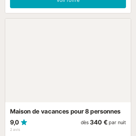
machine à laver. L'appartement de vacances dispose
d'une terrasse couverte privée. Un espace extérieur
partagé, composé d'une piscine et d'une douche
extérieure, est également mis à votre disposition.
L'établissement propose en outre une piscine intérieure
partagée et chauffée. Les transports publics sont
accessibles à pied. Un parking gratuit est disponible dans
la rue. Cette propriété convient uniquement aux familles.
Les fêtes sont strictement interdites et si quelque chose
est endommagé, cela sera déduit de la caution. Un animal
de compagnie est autorisé moyennant des frais.
L'immeuble est équipé d'un ascenseur....
Maison de vacances pour 8 personnes
9,0
340 €
dès
par nuit
2
avis