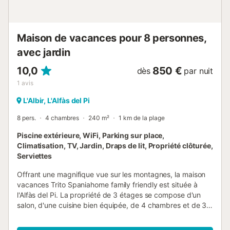
Maison de vacances pour 8 personnes,
avec jardin
10,0
850 €
dès
par nuit
1
avis
L'Albir, L'Alfàs del Pi
8 pers.
4 chambres
240 m²
1 km de la plage
Piscine extérieure, WiFi, Parking sur place,
Climatisation, TV, Jardin, Draps de lit, Propriété clôturée,
Serviettes
Offrant une magnifique vue sur les montagnes, la maison
vacances Trito Spaniahome family friendly est située à
l'Alfàs del Pi. La propriété de 3 étages se compose d'un
salon, d'une cuisine bien équipée, de 4 chambres et de 3
salles de bains et peut donc accueillir 8 personnes. Les
équipements supplémentaires comprennent le Wi-Fi haut