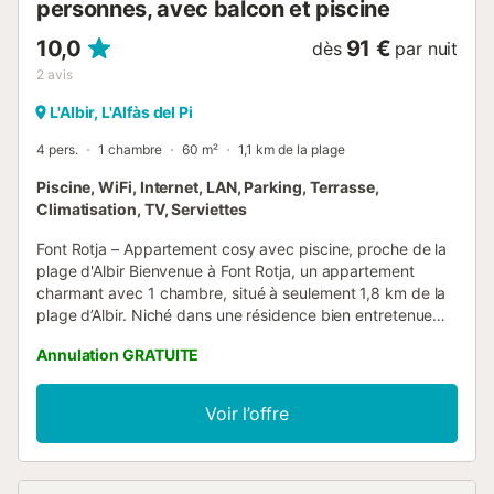
personnes, avec balcon et piscine
10,0
91 €
dès
par nuit
2
avis
L'Albir, L'Alfàs del Pi
4 pers.
1 chambre
60 m²
1,1 km de la plage
Piscine, WiFi, Internet, LAN, Parking, Terrasse,
Climatisation, TV, Serviettes
Font Rotja – Appartement cosy avec piscine, proche de la
plage d'Albir Bienvenue à Font Rotja, un appartement
charmant avec 1 chambre, situé à seulement 1,8 km de la
plage d’Albir. Niché dans une résidence bien entretenue
avec jardin et piscine commune, c’est un petit coin de
Annulation GRATUITE
paradis sur la Costa Blanca. Ce que propose cet
appartement : ✅ 1 chambre avec lit double confortable ✅
Salle de bain moderne & cuisine entièrement équipée ✅
Voir l’offre
Salon avec canapé-lit, climatisation et terrasse couverte ✅
WiFi rapide & TV avec Chromecast – idéal pour le
streaming ✅ Machine à café Dolce Gusto ✅ Piscine
commune entourée de verdure ✅ Place de parking privée