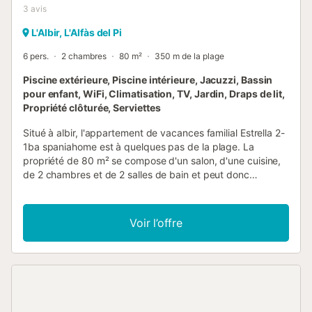
3
avis
L'Albir, L'Alfàs del Pi
6 pers.
2 chambres
80 m²
350 m de la plage
Piscine extérieure, Piscine intérieure, Jacuzzi, Bassin
pour enfant, WiFi, Climatisation, TV, Jardin, Draps de lit,
Propriété clôturée, Serviettes
Situé à albir, l'appartement de vacances familial Estrella 2-
1ba spaniahome est à quelques pas de la plage. La
propriété de 80 m² se compose d'un salon, d'une cuisine,
de 2 chambres et de 2 salles de bain et peut donc
accueillir six personnes. Les équipements supplémentaires
comprennent le Wi-Fi, une télévision, la climatisation ainsi
qu'une machine à laver. Cet établissement dispose d'une
Voir l’offre
terrasse extérieure privée et d'une piscine partagée. De
plus, une piscine intérieure partagée est à votre disposition
pendant votre séjour. Les animaux domestiques, les
fumeurs et les célébrations d'événements ne sont pas
autorisés....