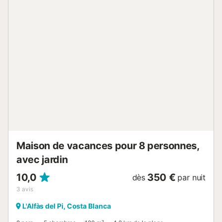
Emplacement idéal 📍 À 1,8 km de la plage d’Albir 📍
Supermarchés & restaurants à 5 min à pied 📍 5 km d’Altea
et 5 km de Benidorm – parcs d’attractions et zoo 📍 Accès
direct à la nature pour rando & vélo Points forts 🌿
Résidence calme et verdoyante 🛋️ Canapé-lit pour invités
supplémentaires 🌬️ Climatisation dans le salon ☕ Mornings
café au calme 🧘‍♀️ Idéal pour couples, voyageurs solo ou
familles 💡 Conditions de location ✅ 100 kWh/semaine
inclus ; au-delà : 0,35 €/kWh ❌ Pas de fêtes ni groupes de
jeunes Font Rotja – confort, calme et soleil : réservez votre
escapade à Albir ! 🌞🏡 Intérieur de l'appartement * salle
de séjour/ à manger climatisée avec télévision et sofa-lit *
balcon couvert * 1 chambre à coucher et 1 salle de bain *
Étag...
Maison de vacances pour 8 personnes,
avec jardin
10,0
350 €
dès
par nuit
3
avis
L'Alfàs del Pi, Costa Blanca