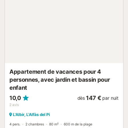
cela sera déduit de la caution....
Appartement de vacances pour 4
personnes, avec jardin et bassin pour
enfant
10,0
147 €
dès
par nuit
2
avis
L'Albir, L'Alfàs del Pi
4 pers.
2 chambres
80 m²
600 m de la plage