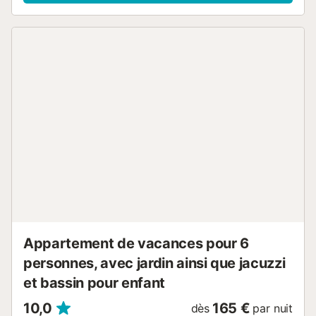
repas. De plus, les clients ont accès à une piscine
partagée. L'appartement est idéalement situé à environ 10
minutes de marche de la plage d'Albir. Une place de
parking est disponible dans un garage. Cette propriété ne
convient qu'aux familles. Les fêtes sont strictement
interdites et si quelque chose est endommagé, cela sera
déduit de la caution. Les animaux domestiques sont
acceptés sur demande (moyennant des frais)....
Appartement de vacances pour 6
personnes, avec jardin ainsi que jacuzzi
et bassin pour enfant
10,0
165 €
dès
par nuit