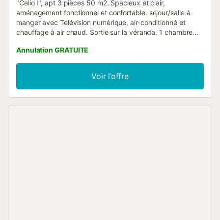
"Celio I", apt 3 pièces 50 m2. Spacieux et clair,
aménagement fonctionnel et confortable: séjour/salle à
manger avec Télévision numérique, air-conditionné et
chauffage à air chaud. Sortie sur la véranda. 1 chambre
avec 2 lits (90 cm, longueur 190 cm), douche/WC, air-
Annulation GRATUITE
conditionné et chauffage à air chaud. Sortie sur la véranda.
1 chambre avec 2 lits (90 cm). Cuisine ouverte (lave-
vaisselle, grille-pain, bouilloire électrique, micro-ondes,
Voir l’offre
congélateur, cafetière électrique). Douche/WC. Terrasse.
Meubles de terrasse. Vue sur la localité. A disposition: lave-
linge, fer à repasser, sèche-cheveux. Internet (Connexion
WIFI, gratuit). Place de parking. VT-439705-A // Reg. Nr.:
ESFCTU00000303000016685400000000000000000VT-
439705-A1...