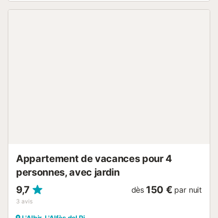
Altea", à 6 km de la ville "Benidorm", à 6 km de la plage de
sable "Playa Benidorm (Rincón de Loix)", à 7 km de la gare
routière "Estación autobuses Benidorm", à 62 km de
l'aéroport "Aeropuerto Alicante-Altet" et est situé dans une
zone résidentielle et en bord de mer. Il dispose
d'ascenseur, de mobilier de jardin, de terrasse, de lave-
linge, de fer à repasser, de coffre-fort, d'accès à internet
(wifi), de sèche-cheveux, d'une chaudière individuelle au
gaz, de la climatisation dans tout le logement, d'une
piscine communautaire, d'un garage dans le même
bâtiment, de 2 télévisions, de la télévision par satellite
(Langues : Anglais, Allemand, Néerlandais, Français,
Norvégien). La cuisine indépendante, vitrocéramique, est
équipée d'un réfrigérateur, d'un micro-ondes, d'un four,
d'un congélateur, d'un lave-vaisselle, de
vaisselle/couverts...
Appartement de vacances pour 4
personnes, avec jardin
9,7
150 €
dès
par nuit
3
avis
L'Albir, L'Alfàs del Pi