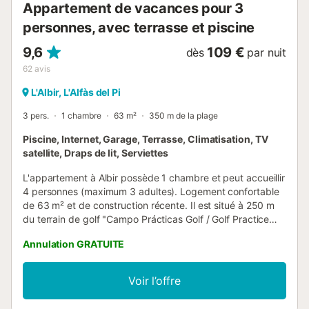
Appartement de vacances pour 3
personnes, avec terrasse et piscine
9,6
109 €
dès
par nuit
62
avis
L'Albir, L'Alfàs del Pi
3 pers.
1 chambre
63 m²
350 m de la plage
Piscine, Internet, Garage, Terrasse, Climatisation, TV
satellite, Draps de lit, Serviettes
L'appartement à Albir possède 1 chambre et peut accueillir
4 personnes (maximum 3 adultes). Logement confortable
de 63 m² et de construction récente. Il est situé à 250 m
du terrain de golf "Campo Prácticas Golf / Golf Practice
Field", à 400 m du supermarché "Lidl", à 400 m du
Annulation GRATUITE
supermarché "Consum", à 500 m de la plage de rochers
"Playa del Albir", à 560 m du supermarché "Mercadona", à
3 km de la ville "Alfaz del Pi", à 3 km de la plage de
Voir l’offre
rochers "Playa de la Roda - Altea", à 4 km de la ville
"Altea", à 5 km de la plage de rochers "Playa Mascarat -