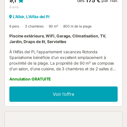
9,1
175 €
dès
par nuit
9
avis
L'Albir, L'Alfàs del Pi
6 pers.
3 chambres
90 m²
800 m de la plage
Piscine extérieure, WiFi, Garage, Climatisation, TV,
Jardin, Draps de lit, Serviettes
À l'Alfàs del Pi, l'appartement vacances Rotonda
Spaniahome bénéficie d'un excellent emplacement à
proximité de la plage. La propriété de 90 m² se compose
d'un salon, d'une cuisine, de 3 chambres et de 2 salles de
bain et peut donc accueillir six personnes. Les
Annulation GRATUITE
équipements supplémentaires comprennent le Wi-Fi, une
télévision, la climatisation ainsi qu'une machine à laver.
L'appartement de vacances dispose également d'une
Voir l’offre
piscine partagée dans laquelle vous pouvez vous rafraîchir
les jours de chaleur. La propriété se trouve à proximité de
Playa de Albir. Les animaux domestiques, les fumeurs et
les célébrations d'événements ne sont pas autorisés. Cette
propriété ne convient qu'aux familles. Les fêtes sont
strictement interdites et si quelque chose est endommagé,