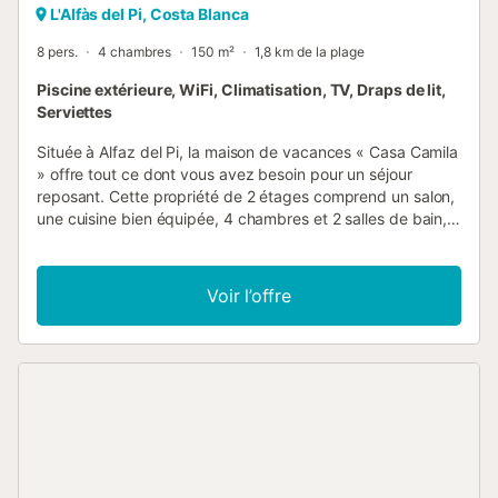
L'Alfàs del Pi, Costa Blanca
8 pers.
4 chambres
150 m²
1,8 km de la plage
Piscine extérieure, WiFi, Climatisation, TV, Draps de lit,
Serviettes
Située à Alfaz del Pi, la maison de vacances « Casa Camila
» offre tout ce dont vous avez besoin pour un séjour
reposant. Cette propriété de 2 étages comprend un salon,
une cuisine bien équipée, 4 chambres et 2 salles de bain,
pouvant accueillir 8 personnes – idéale pour des vacances
en famille. Vous bénéficiez également du Wi-Fi haut débit
(adapté aux appels vidéo), de la climatisation, d’un lave-
Voir l’offre
linge et d’une télévision. Vous pourrez profiter d’une piscine
partagée pour vous rafraîchir lors des journées les plus
chaudes. La terrasse privative non couverte est parfaite
pour vous détendre et dîner en plein air avec vos proches.
Le stationnement gratuit est disponible dans la rue. Les
animaux domestiques sont acceptés sur demande. Cette
propriété est réservée aux familles ; les groupes de jeunes
ne sont pas admis. Les fêtes sont strictement interdites et,
en cas de dommages, le montant sera déduit de la