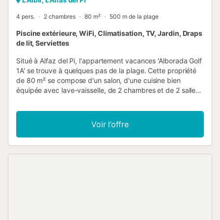
4 pers.
2 chambres
80 m²
500 m de la plage
Piscine extérieure, WiFi, Climatisation, TV, Jardin, Draps
de lit, Serviettes
Situé à Alfaz del Pi, l'appartement vacances 'Alborada Golf
1A' se trouve à quelques pas de la plage. Cette propriété
de 80 m² se compose d'un salon, d'une cuisine bien
équipée avec lave-vaisselle, de 2 chambres et de 2 salles
de bains et peut donc accueillir 4 personnes. Les
équipements supplémentaires comprennent le Wi-Fi, la
climatisation, une machine à laver ainsi qu'une télévision.
Voir l’offre
Une chaise haute et un lit bébé sont disponibles
moyennant des frais supplémentaires. L'appartement de
vacances bénéficie d'un espace extérieur privé avec une
terrasse plein air et un balcon. L'établissement donne
accès à un espace extérieur partagé comprenant une
piscine et un jardin. Les animaux domestiques sont
autorisés moyennant un supplément. Cette propriété ne
convient qu'aux familles. Les fêtes sont strictement
interdites et si quelque chose est endommagé, cela sera
déduit de la caution. Fumer est permis (à l'intérieur du