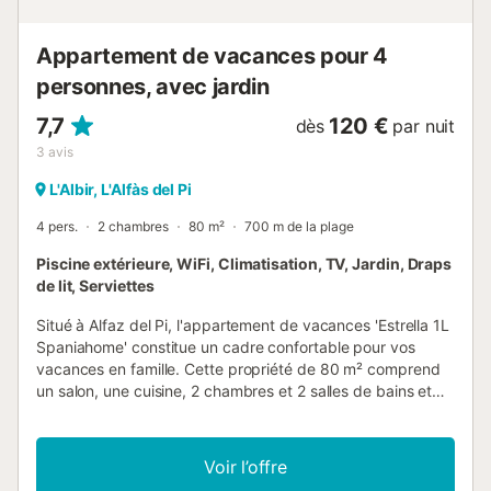
Appartement de vacances pour 4
personnes, avec jardin
7,7
120 €
dès
par nuit
3
avis
L'Albir, L'Alfàs del Pi
4 pers.
2 chambres
80 m²
700 m de la plage
Piscine extérieure, WiFi, Climatisation, TV, Jardin, Draps
de lit, Serviettes
Situé à Alfaz del Pi, l'appartement de vacances 'Estrella 1L
Spaniahome' constitue un cadre confortable pour vos
vacances en famille. Cette propriété de 80 m² comprend
un salon, une cuisine, 2 chambres et 2 salles de bains et
peut accueillir 4 personnes. Les équipements disponibles
comprennent le Wi-Fi, la climatisation, une machine à laver,
un lave-vaisselle et une télévision. Votre espace extérieur
Voir l’offre
privé comprend une terrasse couverte meublée pour les