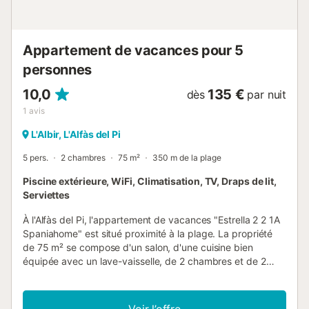
// Reg. Nr.:
ESFCTU00000303000005777000000000000000000VT-
461754-A4...
Appartement de vacances pour 5
personnes
10,0
135 €
dès
par nuit
1
avis
L'Albir, L'Alfàs del Pi
5 pers.
2 chambres
75 m²
350 m de la plage
Piscine extérieure, WiFi, Climatisation, TV, Draps de lit,
Serviettes
À l'Alfàs del Pi, l'appartement de vacances "Estrella 2 2 1A
Spaniahome" est situé proximité à la plage. La propriété
de 75 m² se compose d'un salon, d'une cuisine bien
équipée avec un lave-vaisselle, de 2 chambres et de 2
salles de bains et peut donc accueillir 4 personnes. Les
équipements supplémentaires comprennent le Wi-Fi, une
télévision, la climatisation, le chauffage ainsi qu'une
Voir l’offre