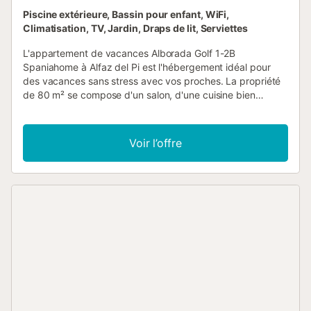
Piscine extérieure, Bassin pour enfant, WiFi,
Climatisation, TV, Jardin, Draps de lit, Serviettes
L'appartement de vacances Alborada Golf 1-2B
Spaniahome à Alfaz del Pi est l'hébergement idéal pour
des vacances sans stress avec vos proches. La propriété
de 80 m² se compose d'un salon, d'une cuisine bien
équipée avec un lave-vaisselle, de 2 chambres et de 2
salles de bains et peut donc accueillir 4 personnes. Les
équipements supplémentaires comprennent le Wi-Fi haut
Voir l’offre
débit (adapté aux appels vidéo), la climatisation, une
machine à laver ainsi qu'une télévision. Une chaise haute et
un lit bébé sont également disponibles moyennant des
frais supplémentaires. Vous pourrez profiter de l'espace
extérieur partagé, composé d'une piscine, d'un jardin, d'un
bassin pour enfants, d'une terrasse couverte et d'une
douche extérieure. Cette propriété ne convient qu'aux
familles. Les fêtes sont strictement interdites et si quelque
chose est endommagé, cela sera déduit de la caution. Les
animaux domestiques sont acceptés sur demande et
moyennant un supplément....