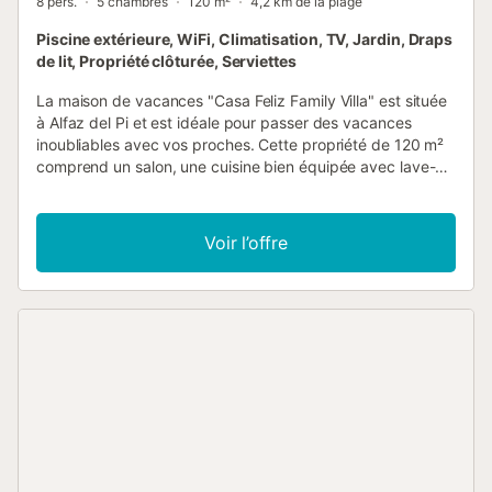
8 pers.
5 chambres
120 m²
4,2 km de la plage
Piscine extérieure, WiFi, Climatisation, TV, Jardin, Draps
de lit, Propriété clôturée, Serviettes
La maison de vacances "Casa Feliz Family Villa" est située
à Alfaz del Pi et est idéale pour passer des vacances
inoubliables avec vos proches. Cette propriété de 120 m²
comprend un salon, une cuisine bien équipée avec lave-
vaisselle, 5 chambres et 3 salles de bains, pouvant
accueillir jusqu'à 10 personnes. Vous bénéficierez
également du Wi-Fi, de la télévision, de la climatisation et
Voir l’offre
d'un lave-linge. Un lit bébé et une chaise haute sont
disponibles sur demande et moyennant un supplément.
L'espace extérieur privé comprend une piscine, un jardin
et une terrasse couverte. Le stationnement gratuit est
disponible dans la rue. Les animaux de compagnie ne sont
pas admis. Cette propriété est réservée aux familles. Les
fêtes sont strictement interdites et tout dommage sera
déduit de la caution....