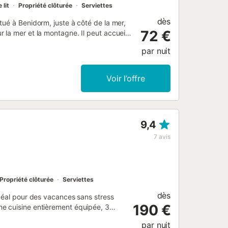
 lit
Propriété clôturée
Serviettes
dès
ué à Benidorm, juste à côté de la mer,
72 €
la mer et la montagne. Il peut accueillir
l dispose de deux salles de bains, l'une
par nuit
ant confort et intimité pendant votre
tion et du chauffage pour maintenir une
nexion WiFi haut débit par fibre, d'une
Voir l’offre
areils tels qu'un réfrigérateur, un lave-
 et une bouilloire. Parmi ses
les de jardin et un balcon ouvert dans
1/06 au 30/09) avec une vue
9,4
e même immeuble et est situé dans un
Tio Ximo, ainsi qu'à quelques minutes à
7
avis
x qui recherchent la paix et la
Propriété clôturée
Serviettes
dès
idéal pour des vacances sans stress
190 €
e cuisine entièrement équipée, 3
 est possible d'ajouter 4 lits
par nuit
 dans la maison. Les équipements