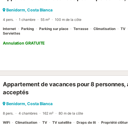
Benidorm, Costa Blanca
4 pers.
1 chambre
55 m²
100 m de la côte
Internet
Parking
Parking sur place
Terrasse
Climatisation
TV
Serviettes
Annulation GRATUITE
Appartement de vacances pour 8 personnes, a
acceptés
Benidorm, Costa Blanca
8 pers.
4 chambres
162 m²
80 m de la côte
WiFi
Climatisation
TV
TV satellite
Draps de lit
Propriété clôtu