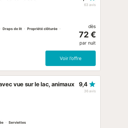
63
avis
dès
Draps de lit
Propriété clôturée
72 €
par nuit
Voir l’offre
vec vue sur le lac, animaux
9,4
36
avis
rée
Serviettes