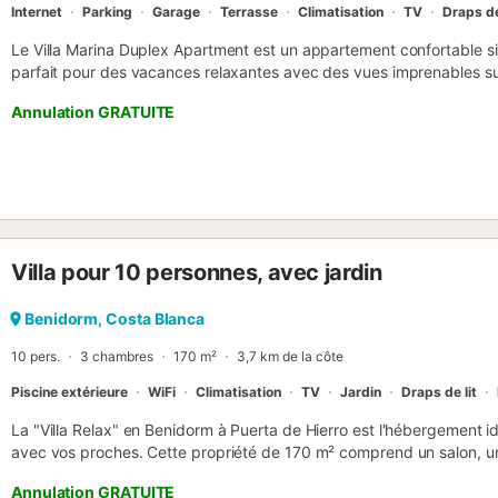
Internet
Parking
Garage
Terrasse
Climatisation
TV
Draps de
Le Villa Marina Duplex Apartment est un appartement confortable sit
parfait pour des vacances relaxantes avec des vues imprenables sur 
4 personnes, réparties dans deux chambres avec deux lits doubles. I
Annulation GRATUITE
avec baignoire et l'autre avec toilettes à l'étage principal, garantiss
séjour. Le logement est entièrement équipé, dispose de la climatisa
température parfaite à tout moment de l'année. Il dispose d'une con
télévision et d'une cuisine séparée entièrement équipée avec des app
linge, un lave-vaisselle, un micro-ondes, une cafetière, un grille-pain
équipements, on trouve une terrasse de 20 mètres carrés, des meub
la chambre. Il dispose d'une piscine communautaire (ouverte du 0
Villa pour 10 personnes, avec jardin
panoramique imprenable sur la mer, d'une place de parking dans l
quartier calme avec un accès facile aux criques d'Almadraba et de 
pied de la plage de Levante. L'emplacement est imbattable pour ceu
Benidorm, Costa Blanca
tranquillité mais avec de nombreux services...
10 pers.
3 chambres
170 m²
3,7 km de la côte
Piscine extérieure
WiFi
Climatisation
TV
Jardin
Draps de lit
La "Villa Relax" en Benidorm à Puerta de Hierro est l'hébergement 
avec vos proches. Cette propriété de 170 m² comprend un salon, un
chambres et 2 salles de bains et peut donc accueillir six personnes. Il
Annulation GRATUITE
supplémentaires pour que 10 personnes au total puissent séjourner