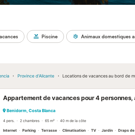
vacances
Piscine
Animaux domestiques a
encia
Province d'Alicante
Locations de vacances au bord de m
Appartement de vacances pour 4 personnes, av
Benidorm, Costa Blanca
4 pers.
2 chambres
65 m²
40 m de la côte
Internet
Parking
Terrasse
Climatisation
TV
Jardin
Draps de 