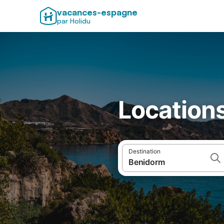
vacances-espagne
par Holidu
Location
Destination