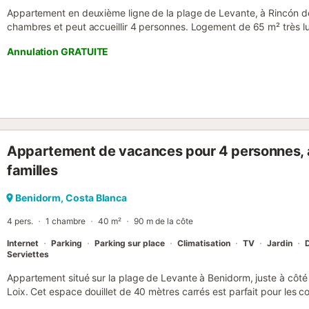
Appartement en deuxième ligne de la plage de Levante, à Rincón de
chambres et peut accueillir 4 personnes. Logement de 65 m² très l
mer, la ville et la montagne. Il dispose d'un ascenseur, d'un jardin, d'
Annulation GRATUITE
clôturé, d'une terrasse de 10 m², d'un fer à repasser, d'un accès inte
chauffage par pompe à chaleur, de la climatisation, d'une piscine
saisonnière, d'un parking extérieur dans le même immeuble sous réser
télévision. La cuisine américaine, vitrocéramique, est équipée d'un r
four, d'un congélateur, d'un lave-linge, d'un lave-vaisselle, de vaisse
cafetière, d'un grille-pain et d'une bouilloire. - La remise des clés e
bureaux situés Avenida del Mediterráneo 62, sous-sol Torre Princ
Appartement de vacances pour 4 personnes, a
juste en face du Casino. - Une caution de 200 € est retenue par car
Check-in à partir de 16h30 (en haute saison, cela peut être retard
familles
Numéro d'enregistrement national de location de courte durée :
ESFCTU000003028000242722000000000000000000AT321843BM3 Il
Benidorm, Costa Blanca
4 pers.
1 chambre
40 m²
90 m de la côte
Internet
Parking
Parking sur place
Climatisation
TV
Jardin
D
Serviettes
Appartement situé sur la plage de Levante à Benidorm, juste à côté 
Loix. Cet espace douillet de 40 mètres carrés est parfait pour les cou
groupes jusqu'à 4 personnes recherchant un séjour confortable et 