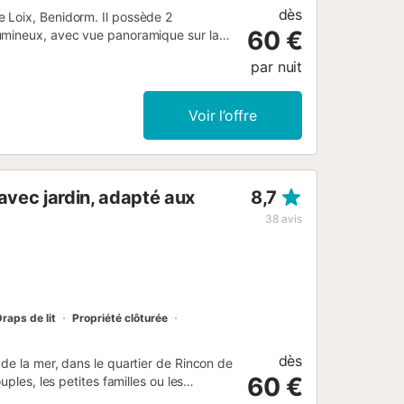
dès
 Loix, Benidorm. Il possède 2
60 €
umineux, avec vue panoramique sur la
un mobilier de jardin, d'un terrain
par nuit
rnet par fibre (wifi), d'un balcon, du
 communautaire + pataugeoire
ve de disponibilité à l'arrivée, et d'une
Voir l’offre
éfrigérateur, d'un micro-ondes, d'un
lle/couverts, d'ustensiles/cuisine, d'une
t l'enregistrement s'effectuent dans nos
ipado, nom commercial BenidormBooking,
vec jardin, adapté aux
8,7
te de crédit ou en espèces à défaut. -
é à 18h00). - Check-out avant 11h00.
38
avis
 est situé à 200 m d...
raps de lit
Propriété clôturée
dès
de la mer, dans le quartier de Rincon de
60 €
ples, les petites familles ou les
lumineux. L'appartement dispose d'une