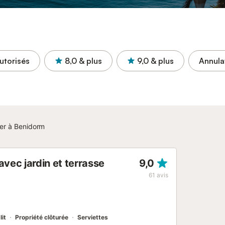
utorisés
8,0
& plus
9,0
& plus
Annula
er à Benidorm
ec jardin et terrasse
9,0
61
avis
lit
Propriété clôturée
Serviettes