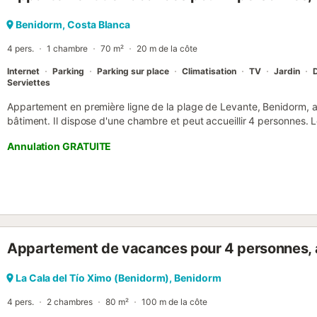
Benidorm, Costa Blanca
4 pers.
1 chambre
70 m²
20 m de la côte
Internet
Parking
Parking sur place
Climatisation
TV
Jardin
D
Serviettes
Appartement en première ligne de la plage de Levante, Benidorm, av
bâtiment. Il dispose d'une chambre et peut accueillir 4 personnes.
extérieur, avec vue panoramique sur la mer, la baie et la ville. Il di
Annulation GRATUITE
Internet (wifi), de la climatisation dans tout le logement, du chauff
communautaire saisonnière, d'un court de tennis, d'un parking exté
télévision Smart TV, d'un fer à repasser et d'un sèche-cheveux. La 
équipée d'un réfrigérateur, d'un lave-linge, d'un micro-ondes, d'un c
vaisselle/couverts, d'ustensiles/cuisine, d'une cafetière Nespresso, d'
presse-agrumes. - La remise des clés et l'enregistrement s'effectuen
del Mediterráneo 62, nom commercial BenidormBooking, juste en fa
Appartement de vacances pour 4 personnes, 
est retenue sur carte de crédit/débit comme garantie, ou en espèce
(haute saison à partir de 18h00). - Check-out avant 11h00. Numéro 
locations de courte durée : ESFCTU00000302800005960300000
La Cala del Tío Ximo (Benidorm), Benidorm
trouve à 5 m de la plage de sable "Playa de Levante", à 2...
4 pers.
2 chambres
80 m²
100 m de la côte