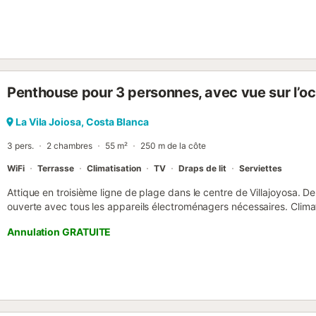
Penthouse pour 3 personnes, avec vue sur l’oc
La Vila Joiosa, Costa Blanca
3 pers.
2 chambres
55 m²
250 m de la côte
WiFi
Terrasse
Climatisation
TV
Draps de lit
Serviettes
Attique en troisième ligne de plage dans le centre de Villajoyosa. De
ouverte avec tous les appareils électroménagers nécessaires. Cli
ADAPTE AUX ENFANTS DE MOINS DE 10 ANS....
Annulation GRATUITE