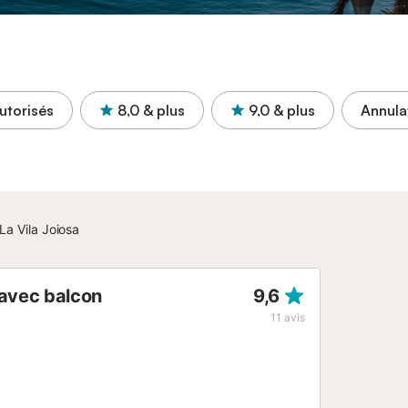
utorisés
8,0
& plus
9,0
& plus
Annula
La Vila Joiosa
avec balcon
9,6
11
avis