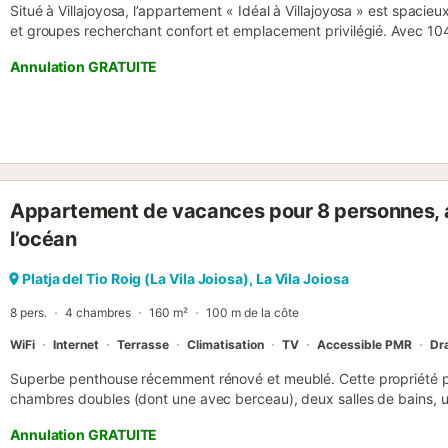
Situé à Villajoyosa, l’appartement « Idéal à Villajoyosa » est spacieux
et groupes recherchant confort et emplacement privilégié. Avec 104
vous profitiez d’un séjour relaxant, à proximité du centre et de la 
Annulation GRATUITE
chambres confortables pour un repos agréable. Le salon, vaste et ac
climatisation et offre un espace pour se retrouver, manger ou se dé
La cuisine est entièrement équipée : cuisinière à gaz, four, vaisselle
idéale pour des séjours courts ou longs. La salle de bain est fonction
et articles essentiels. Le balcon privé est parfait pour prendre l’air,
soirée. Parmi les services : Wi-Fi rapide, lave-linge et télévision. Le
généralement facile à trouver dans le quartier. L’emplacement est id
Appartement de vacances pour 8 personnes, a
Playa Centro, proche des supermarchés, restaurants, commerces et
mais proche de tout. Idéal pour familles, couples cherchant de l’es
l’océan
télétravail. Les animaux sont acceptés sur demande et sous réserve
fêtes sont interdites. Il est important de respec...
Platja del Tio Roig (La Vila Joiosa), La Vila Joiosa
8 pers.
4 chambres
160 m²
100 m de la côte
WiFi
Internet
Terrasse
Climatisation
TV
Accessible PMR
Dra
Superbe penthouse récemment rénové et meublé. Cette propriété peu
chambres doubles (dont une avec berceau), deux salles de bains, 
et un grand salon. Deux des chambres et le salon ont un accès direc
Annulation GRATUITE
avec barbecue, donnant sur le port et la mer Méditerranée. Immeubl