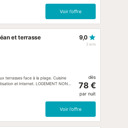
Voir l’offre
éan et terrasse
9,0
2
avis
dès
ux terrasses face à la plage. Cuisine
78 €
matisation et Internet. LOGEMENT NON
par nuit
Voir l’offre