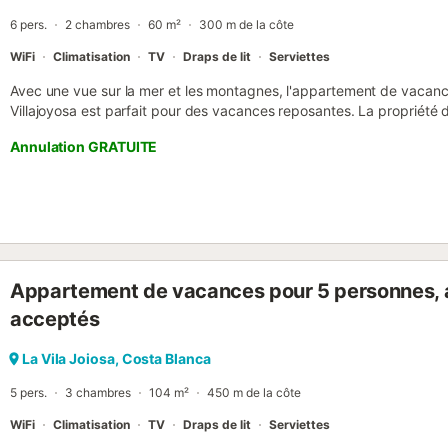
6 pers.
2 chambres
60 m²
300 m de la côte
WiFi
Climatisation
TV
Draps de lit
Serviettes
Avec une vue sur la mer et les montagnes, l'appartement de vacance
Villajoyosa est parfait pour des vacances reposantes. La propriét
canapés-lits pour une personne chacun, une cuisine entièrement équ
Annulation GRATUITE
chambres et 1 salle de bains et peut donc accueillir six personnes
incluent le Wi-Fi haut débit, la climatisation, le chauffage, une machi
lecteur DVD. Votre espace extérieur privé comprend une terrasse ple
trouve à 5 minutes à pied de la plage et est très proche de Benidor
gare ferroviaire pour la ligne Alicante-Denia est à 300 m. Parking gr
animaux domestiques sont admis sur demande. Le Wi-Fi permet de
ascenseur....
Appartement de vacances pour 5 personnes, 
acceptés
La Vila Joiosa, Costa Blanca
5 pers.
3 chambres
104 m²
450 m de la côte
WiFi
Climatisation
TV
Draps de lit
Serviettes