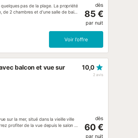
dès
à quelques pas de la plage. La propriété
85 €
, de 2 chambres et d'une salle de bains
res comprennent le Wi-Fi haut débit
par nuit
laver. L'appartement de vacances
le soir. Les transports publics sont
 Cette propriété est équipée d'un
Voir l’offre
vec balcon et vue sur
10,0
2
avis
dès
ur la mer, situé dans la vieille ville
60 €
z profiter de la vue depuis le salon et
ctionnelle et avec bon goût, il dégage
par nuit
ur des vacances en couple. Parking