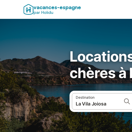
vacances-espagne
par Holidu
Location
chères à 
Destination