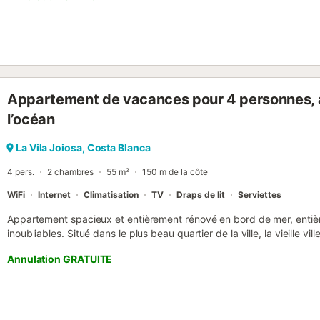
(non inclus) dans la zone de stationnement bleue de la rue, et park
plage....
Appartement de vacances pour 4 personnes, a
l’océan
La Vila Joiosa, Costa Blanca
4 pers.
2 chambres
55 m²
150 m de la côte
WiFi
Internet
Climatisation
TV
Draps de lit
Serviettes
Appartement spacieux et entièrement rénové en bord de mer, enti
inoubliables. Situé dans le plus beau quartier de la ville, la vieille v
imprenable sur la mer, en plein bord de mer. Il dispose de deux cham
Annulation GRATUITE
un lit double et l'autre, recommandée pour les enfants, équipée de li
standard. Cuisine entièrement équipée avec ustensiles de base, lave-l
Salon avec télévision donnant sur le balcon, d'où vous pourrez profit
capte une chaîne nordique et les principales chaînes britanniques.
bleue dans la rue ou dans le parking souterrain situé sous la promena