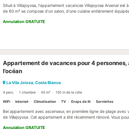
Situé à Villajoyosa, l'appartement vacances Villajoyosa Arsenal est 
de 60 m² se compose d'un salon, d'une cuisine entièrement équipée
et peut donc accueillir 4 personnes. Les équipements supplémentai
Annulation GRATUITE
(adapté aux appels vidéo), la climatisation ainsi qu'une machine à 
dispose également d'un balcon privé où vous pourrez vous détendre 
accessibles à pied. Les animaux domestiques ne sont pas autorisés.
éclairage à économie d'énergie....
Appartement de vacances pour 4 personnes, a
l’océan
La Vila Joiosa, Costa Blanca
4 pers.
1 chambre
45 m²
150 m de la côte
WiFi
Internet
Climatisation
TV
Draps de lit
Serviettes
Bel appartement avec ascenseur, en première ligne de plage avec vue s
de Villajoyosa. Cet appartement a été récemment rénové. Vous pourre
la cuisine ouverte. L'appartement est décoré de manière simple, fon
Annulation GRATUITE
une atmosphère détendue et calme. C'est un appartement idéal po