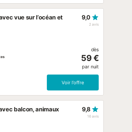
vec vue sur l’océan et
9,0
2
avis
dès
59 €
tes
par nuit
Voir l’offre
avec balcon, animaux
9,8
16
avis