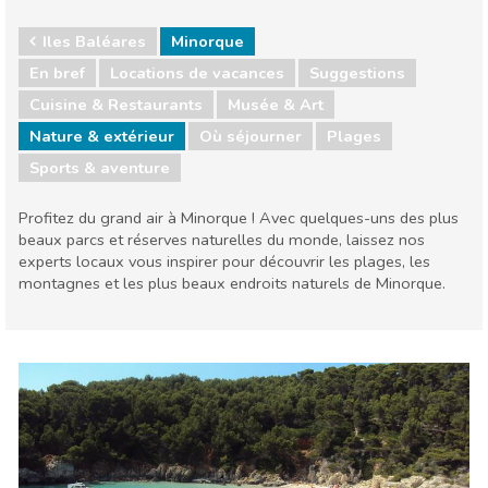
Iles Baléares
Minorque
En bref
Locations de vacances
Suggestions
Cuisine & Restaurants
Musée & Art
Nature & extérieur
Où séjourner
Plages
Sports & aventure
Profitez du grand air à Minorque ! Avec quelques-uns des plus
beaux parcs et réserves naturelles du monde, laissez nos
experts locaux vous inspirer pour découvrir les plages, les
montagnes et les plus beaux endroits naturels de Minorque.
Iles Baléares
Minorque
Cuisine & Restaurants
Musée & Art
Nature & extérieur
Où séjourner
Plages
Sports & aventure