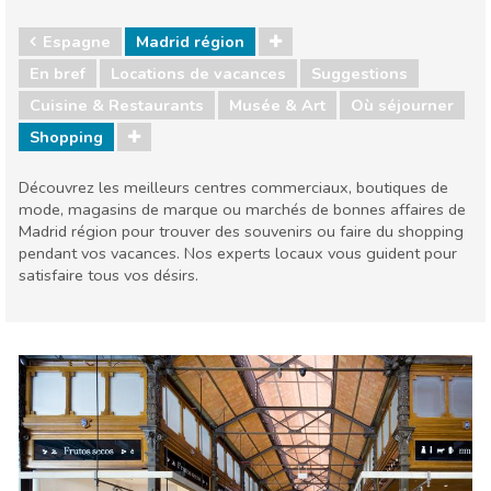
Espagne
Madrid région
En bref
Locations de vacances
Suggestions
Cuisine & Restaurants
Musée & Art
Où séjourner
Shopping
Découvrez les meilleurs centres commerciaux, boutiques de
mode, magasins de marque ou marchés de bonnes affaires de
Madrid région pour trouver des souvenirs ou faire du shopping
pendant vos vacances. Nos experts locaux vous guident pour
satisfaire tous vos désirs.
Espagne
Madrid région
Cuisine & Restaurants
Musée & Art
Où séjourner
Shopping