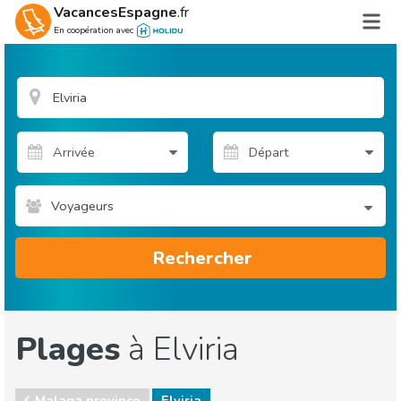
VacancesEspagne
.fr
En coopération avec
Voyageurs
Rechercher
Plages
à Elviria
Malaga province
Elviria