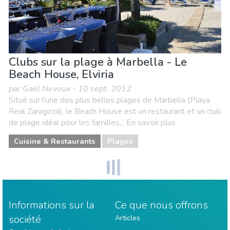
Clubs sur la plage à Marbella - Le
Beach House, Elviria
par Gaël Nevoux - 10 sept. 2012
Situé sur l'une des plus belles plages de Marbella (Playa
Real Zaragoza), le Beach House est un restaurant et un club
de plage idéal pour les familles... En savoir plus
Cuisine & Restaurants
Plages
Informations sur la
Ce que nous offrons
société
Articles