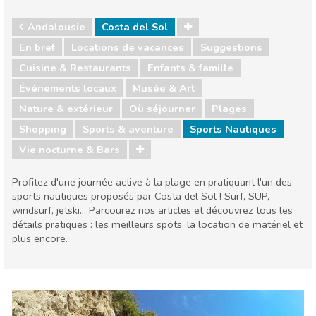
Andalousie
Costa del Sol
En bref
Locations de vacances
Suggestions
Cuisine & Restaurants
Enfants & famille
Événements locaux
Musée & Art
Nature & extérieur
Où séjourner
Plages
Shopping
Sports & aventure
Sports Nautiques
Vie nocturne & Bars
Profitez d'une journée active à la plage en pratiquant l'un des
sports nautiques proposés par Costa del Sol ! Surf, SUP,
windsurf, jetski... Parcourez nos articles et découvrez tous les
détails pratiques : les meilleurs spots, la location de matériel et
plus encore.
Andalousie
Costa del Sol
Cuisine & Restaurants
Enfants & famille