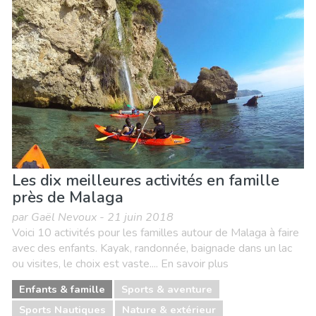
Événements locaux
Musée & Art
Nature & extérieur
Où séjourner
Plages
Shopping
Sports & aventure
Vie nocturne & Bars
Les dix meilleures activités en famille
près de Malaga
par Gaël Nevoux - 21 juin 2018
Voici 10 activités pour les familles autour de Malaga à faire
avec des enfants. Kayak, randonnée, baignade dans un lac
ou visites, le choix est vaste.... En savoir plus
Enfants & famille
Sports & aventure
Sports Nautiques
Nature & extérieur