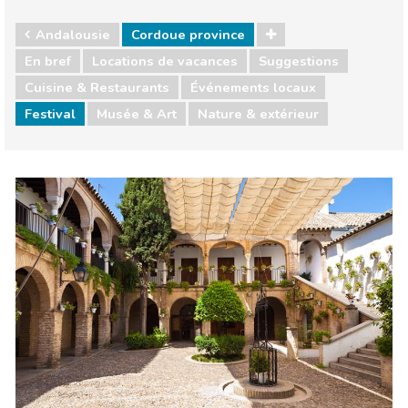
Andalousie
Cordoue province
En bref
Locations de vacances
Suggestions
Cuisine & Restaurants
Événements locaux
Festival
Musée & Art
Nature & extérieur
Andalousie
Cordoue province
Cuisine & Restaurants
Événements locaux
Musée & Art
Nature & extérieur