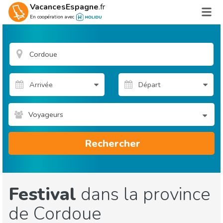
VacancesEspagne
.fr
En coopération avec
Voyageurs
Rechercher
Festival
dans la province
de Cordoue