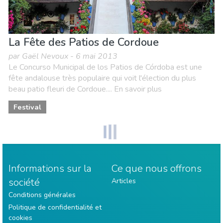
La Fête des Patios de Cordoue
par Gaël Nevoux - 6 mai 2013
Le Concurso Municipal de los Patios de Córdoba est une
fête andalouse très populaire qui voit l'élection du plus
beau patio fleuri de Cordoue.... En savoir plus
Festival
Informations sur la
Ce que nous offrons
société
Articles
Conditions générales
Politique de confidentialité et
cookies