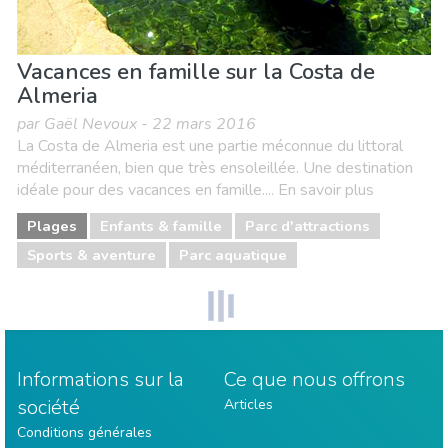
Vacances en famille sur la Costa de
Almeria
par Gaël Nevoux - 22 mars 2016
La Costa de Almeria est une partie méconnue du littoral
méditerranéen, bien que très ensoleillée. Une destination
idéale pour des vacances en famille.... En savoir plus
Plages
Enfants & famille
Parc d'attractions
Sports & aventure
Parc aquatique
Informations sur la
Ce que nous offrons
société
Articles
Conditions générales