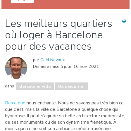
Barcelone province
Barcelone ville
Les meilleurs quartiers
Cuisine & Restaurants
Événements locaux
où loger à Barcelone
Musée & Art
Nature & extérieur
Où séjourner
Plages
Sports & aventure
pour des vacances
par
Gaël Nevoux
Dernière mise à jour:
16 nov. 2021
dans
Barcelone ville
Où séjourner
Barcelone
nous enchante. Nous ne savons pas très bien ce
que c'est, mais la ville de Barcelone a quelque chose qui
hypnotise. Il peut s'agir de sa belle architecture moderniste,
de ses monuments ou de son dynamisme frénétique. À
moins que ce ne soit son ambiance méditerranéenne