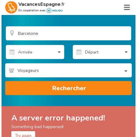
VacancesEspagne
.fr
En coopération avec
Voyageurs
Rechercher
A server error happened!
Something bad happened!
Try again