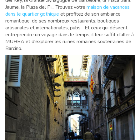
del Rey, la Grande Synagogue de Barcelone, la Plaza Sant
Jaume, la Plaza del Pi... Trouvez votre
maison de vacances
dans le quartier gothique
et profitez de son ambiance
romantique, de ses nombreux restaurants, boutiques
artisanales et internationales, pubs... Et ceux qui désirent
entreprendre un voyage dans le temps, il leur suffit d'aller à
MUHBA et d'explorer les ruines romaines souterraines de
Barcino.