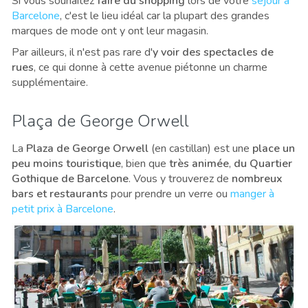
Si vous souhaitez
faire du shopping
lors de votre
séjour à
Barcelone
, c'est le lieu idéal car la plupart des grandes
marques de mode ont y ont leur magasin.
Par ailleurs, il n'est pas rare d'
y voir des spectacles de
rues
, ce qui donne à cette avenue piétonne un charme
supplémentaire.
Plaça de George Orwell
La
Plaza de George Orwell
(en castillan) est une
place un
peu moins touristique
, bien que
très animée
,
du Quartier
Gothique de Barcelone
. Vous y trouverez de
nombreux
bars et restaurants
pour prendre un verre ou
manger à
petit prix à Barcelone
.