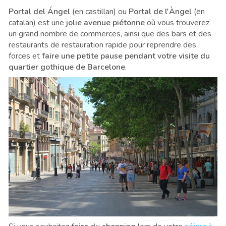
Portal del Ángel
(en castillan) ou
Portal de l'Àngel
(en
catalan) est une
jolie avenue piétonne
où vous trouverez
un grand nombre de commerces, ainsi que des bars et des
restaurants de restauration rapide pour reprendre des
forces et
faire une petite pause pendant votre visite du
quartier gothique de Barcelone
.