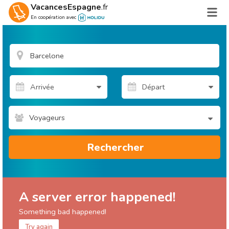
VacancesEspagne
.fr
En coopération avec
Voyageurs
Rechercher
A server error happened!
Something bad happened!
Try again