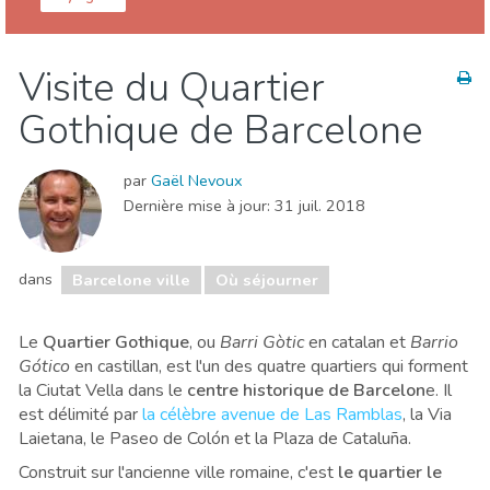
Barcelone province
Barcelone ville
Visite du Quartier
Cuisine & Restaurants
Événements locaux
Gothique de Barcelone
Musée & Art
Nature & extérieur
Où séjourner
Plages
Sports & aventure
par
Gaël Nevoux
Dernière mise à jour:
31 juil. 2018
dans
Barcelone ville
Où séjourner
Le
Quartier Gothique
, ou
Barri Gòtic
en catalan et
Barrio
Gótico
en castillan,
est l'un des quatre quartiers qui forment
la Ciutat Vella dans le
centre historique de Barcelon
e. Il
est délimité par
la célèbre avenue de Las Ramblas
, la Via
Laietana, le Paseo de Colón et la Plaza de Cataluña.
Construit sur l'ancienne ville romaine, c'est
le quartier le