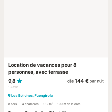
1m. Quelques minutes à pied ou en voiture du café le plus
proche : 191m. Quelques minutes à pied ou en voiture du
bar le plus proche : 210m. Distance à pied/en voiture du
supermarché le plus proche : 240m. Quelques minutes à
pied ou en voiture de la plage : 600m Playa de las
Gaviotas. Quelques minutes à pied ou en voiture de
l'aéroport : Aéroport de Malaga-Costa del Sol 24,8 km.
L'immeuble est équipé d'un ascenseur....
Location de vacances pour 8
personnes, avec terrasse
9,8
144 €
dès
par nuit
13
avis
Los Boliches, Fuengirola
8 pers.
4 chambres
132 m²
100 m de la côte