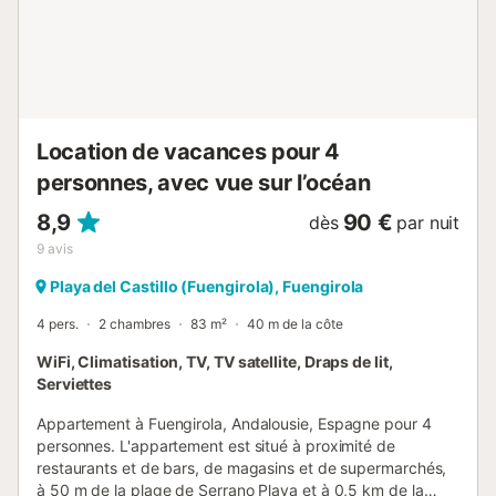
des draps et des serviettes. ***Information sur les
caméras : veuillez noter que cet appartement dispose
d'une sonnette avec caméra surveillant la porte d'entrée et
le couloir de l'immeuble*** Le complexe, en plus d'être
dans un quartier très bien situé du Pase...
Location de vacances pour 4
personnes, avec vue sur l’océan
8,9
90 €
dès
par nuit
9
avis
Playa del Castillo (Fuengirola), Fuengirola
4 pers.
2 chambres
83 m²
40 m de la côte
WiFi, Climatisation, TV, TV satellite, Draps de lit,
Serviettes
Appartement à Fuengirola, Andalousie, Espagne pour 4
personnes. L'appartement est situé à proximité de
restaurants et de bars, de magasins et de supermarchés,
à 50 m de la plage de Serrano Playa et à 0,5 km de la