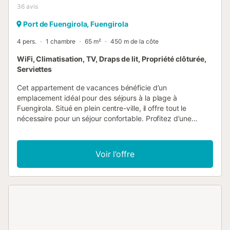
36
avis
Port de Fuengirola, Fuengirola
4 pers.
1 chambre
65 m²
450 m de la côte
WiFi, Climatisation, TV, Draps de lit, Propriété clôturée,
Serviettes
Cet appartement de vacances bénéficie d’un
emplacement idéal pour des séjours à la plage à
Fuengirola. Situé en plein centre-ville, il offre tout le
nécessaire pour un séjour confortable. Profitez d’une
cuisine bien équipée, d’un salon/salle à manger, d’une salle
de bain et d’une chambre. L’appartement peut accueillir
jusqu’à 4 personnes. Parmi les équipements
Voir l’offre
supplémentaires figurent la climatisation à pièces
(fonctionnant avec des pièces) dans le salon et la
chambre, le Wi-Fi, une télévision et un lecteur DVD. Le
balcon privé, avec table et chaises, est parfait pour
savourer la vue sur la ville et admirer le coucher du soleil
lors des soirées douces. Un store est également présent
sur la terrasse. La plage de Fuengirola se trouve à