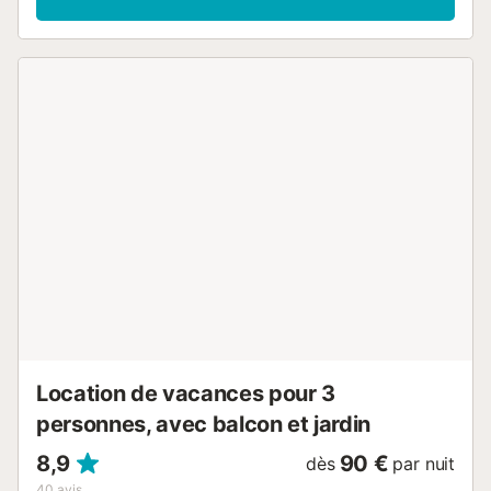
manger offre la climatisation, une télévision de 55 pouces,
une table à manger et un canapé confortable. Parmi les
autres équipements : Wi-Fi adapté aux appels vidéo,
machine à laver, espace de travail dédié, accès sans
marches et ascenseur. Sur demande, vous pouvez obtenir
un lit bébé et une chaise haute. L'appartement se trouve
au 5ème et dernier étage d'un immeuble avec ascenseur. Il
n'y a pas de terrasse, mais l'espace reste lumineux et
confortable. Le stationnement dans la rue est disponible et
vous trouverez généralement des places facilement. Les
animaux de compagnie sont acceptés. Les fêtes ne sont
pas autorisées. Des serviettes de plage sont fournies.
Veuillez noter qu'il y a 2 caméras de surveillance dirigées
vers le hall d'entrée et le salon, mais elles restent couvertes
et désactivées pendant votre séjour. Votre emplacement
est idéal, à seulement 80 mètres de la plage. Le centre de
Fuengirola et la place de la Constitution ...
Location de vacances pour 3
personnes, avec balcon et jardin
8,9
90 €
dès
par nuit
40
avis