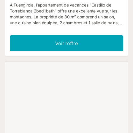
À Fuengirola, l'appartement de vacances "Castillo de
Torreblanca 2bed1bath" offre une excellente vue sur les
montagnes. La propriété de 80 m² comprend un salon,
une cuisine bien équipée, 2 chambres et 1 salle de bains,
et peut donc accueillir 4 personnes. Les équipements
supplémentaires incluent le Wi-Fi haut débit avec un
espace de travail dédié pour le télétravail, la climatisation,
Voir l’offre
le chauffage, une machine à laver ainsi qu'une télévision.
Un lit bébé et une chaise haute sont également disponibles
moyennant des frais supplémentaires. L'appartement de
vacances bénéficie d'un espace extérieur privé avec une
terrasse plein air et un balcon. La propriété donne accès à
un espace extérieur partagé qui comprend une piscine
clôturée et une douche extérieure. La plage est à 500 m.
La gare la plus proche est celle de "Torreblanca", à 150 m.
Le supermarché le plus proche se trouve à 500 m. Une
place de parking dans un garage est disponible. Parking
gratuit disponible dans la rue. Les animaux domestiques
ne sont pas admis. Le Wi-Fi permet des appels vidéo.
L'enregistrement tardif après 23h00 entraîne des frais,
payables en espèces à l'arrivée. La piscine est ouverte
toute l'année. Il s'agit d'une communauté calme, veuillez