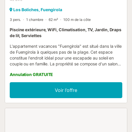
Los Boliches, Fuengirola
3 pers.
1 chambre
62 m²
100 m de la côte
Piscine extérieure, WiFi, Climatisation, TV, Jardin, Draps
de lit, Serviettes
L'appartement vacances "Fuengirola" est situé dans la ville
de Fuengirola à quelques pas de la plage. Cet espace
constitue l'endroit idéal pour une escapade au soleil en
couple ou en famille. La propriété se compose d'un salon,
d'une cuisine bien équipée, d'une chambre et d'une salle
Annulation GRATUITE
de bain et peut donc accueillir 4 personnes. Les
équipements supplémentaires comprennent le Wi-Fi
(adapté aux appels vidéo), la climatisation, une machine à
Voir l’offre
laver ainsi qu'une télévision. Votre espace extérieur privé
comprend un balcon - l'endroit idéal pour admirer les vues
sur la mer et les montagnes. La propriété a accès à un
espace extérieur partagé qui comprend des courts de
padel, une grande piscine non chauffée, un jardin et du
mobilier de jardin. La piscine est ouverte toute l'année.
Distance à pied/en voiture du restaurant le plus proche :