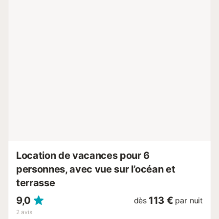
l'hébergement dispose d'un ascenseur. Cette location de
vacances dispose d'un balcon privé pour vous détendre
en soirée. La propriété se trouve à proximité de la plage.
Les animaux domestiques, les fumeurs et les célébrations
d'événements ne sont pas autorisés. La climatisation n'est
disponible que dans le salon et la chambre principale. Lit
bébé et chaise haute sur demande....
Location de vacances pour 6
personnes, avec vue sur l’océan et
terrasse
9,0
113 €
dès
par nuit
2
avis