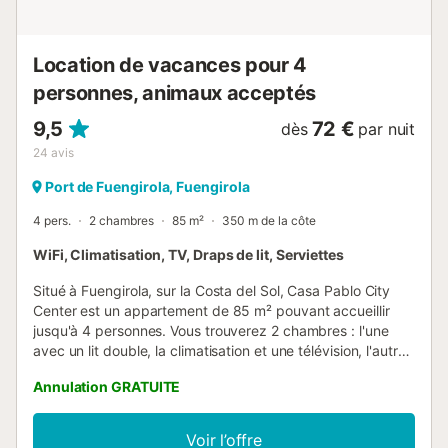
respecter vos voisins. Les fêtes sont autorisées.
L'immeuble est équipé d'un ascenseur. Les serviettes de
plage et de piscine sont fournies....
Location de vacances pour 4
personnes, animaux acceptés
9,5
72 €
dès
par nuit
24
avis
Port de Fuengirola, Fuengirola
4 pers.
2 chambres
85 m²
350 m de la côte
WiFi, Climatisation, TV, Draps de lit, Serviettes
Situé à Fuengirola, sur la Costa del Sol, Casa Pablo City
Center est un appartement de 85 m² pouvant accueillir
jusqu'à 4 personnes. Vous trouverez 2 chambres : l'une
avec un lit double, la climatisation et une télévision, l'autre
avec 2 lits simples, un ventilateur et un espace de
Annulation GRATUITE
rangement. L'appartement dispose d'une salle de bain
spacieuse avec douche et ventilation directe, ainsi que
d'une cuisine privée entièrement équipée. Le salon/salle à
Voir l’offre