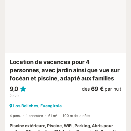
étage, il y a deux chambres à coucher, un salon avec la
cuisine entièrement équipée, une petite pièce où se trouve
la machine à laver et une toute petite terrasse pour
étendre les vêtements. A cet étage se trouve la salle de
bain avec douche. Un des lits simples a l'autre lit en
dessous. A l'étage supérieur, où vous montez par les
escaliers, il y a une chambre, une autre terrasse avec vue
sur la mer et l'autre salle de bains qui est à l'intérieur de la
chambre (en suite) Toutes les terrasses sont à usage priv...
Location de vacances pour 4
personnes, avec jardin ainsi que vue sur
l’océan et piscine, adapté aux familles
9,0
69 €
dès
par nuit
2
avis
Los Boliches, Fuengirola
4 pers.
1 chambre
61 m²
100 m de la côte
Piscine extérieure, Piscine, WiFi, Parking, Abris pour