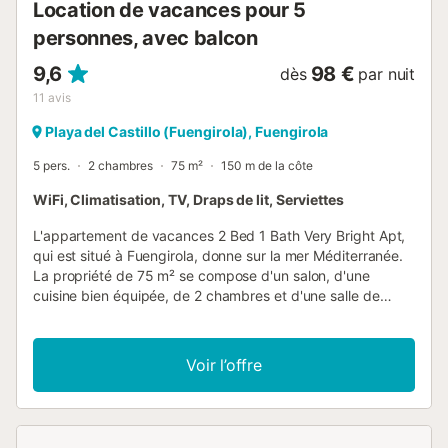
Location de vacances pour 5
personnes, avec balcon
9,6
98 €
dès
par nuit
11
avis
Playa del Castillo (Fuengirola), Fuengirola
5 pers.
2 chambres
75 m²
150 m de la côte
WiFi, Climatisation, TV, Draps de lit, Serviettes
L'appartement de vacances 2 Bed 1 Bath Very Bright Apt,
qui est situé à Fuengirola, donne sur la mer Méditerranée.
La propriété de 75 m² se compose d'un salon, d'une
cuisine bien équipée, de 2 chambres et d'une salle de
bains et peut donc accueillir 5 personnes. Les
équipements supplémentaires comprennent un Wi-Fi haut
débit (adapté aux appels vidéo) avec un espace de travail
Voir l’offre
dédié pour le télétravail, une smart TV avec des services
de streaming, la climatisation, un ventilateur ainsi qu'une
machine à laver. Un lit bébé et une chaise haute sont
également disponibles. Le bâtiment dans lequel se trouve