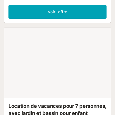
armoire, table et 4 chaises. Cuisine entièrement équipée
pour préparer des repas rapides, avec micro-ondes,
Voir l’offre
réfrigérateur, four, bouilloire, cafetière et grille-pain. WI-FI
par fibre optique, Smart TV. L'unité de climatisation
portable (veuillez noter qu'elle fait du bruit). Le complexe
dispose d'une piscine extérieure commune et d'un parking
sécurisé gratuit sur place en prime ! L'emplacement sur la
deuxième ligne de la plage vous garantira des nuits
paisibles et tranquilles sans le bruit de la vie nocturne
animée qui se concentre sur le front de mer. L'arrêt de bus
est à 1 minute à pied, la gare à 3 minutes à pied.
Nombreux magasins, supermarchés, restaurants et bars à
proximité. Les meilleures plages et la promenade ne sont
qu'à quelques pas. Emplacement parfait, petit endroit
mignon où l'on peut contempler le lever du soleil sur la mer
tous les matins et écouter continuellement les vagues de la
mer....
Location de vacances pour 7 personnes,
avec jardin et bassin pour enfant