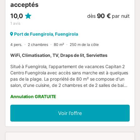
acceptés
10,0
90 €
dès
par nuit
1
avis
Port de Fuengirola, Fuengirola
4 pers.
2 chambres
80 m²
250 m de la côte
WiFi, Climatisation, TV, Draps de lit, Serviettes
Situé à Fuengirola, l'appartement de vacances Capitan 2
Centro Fuengirola avec accès sans marche est à quelques
pas de la plage. La propriété de 80 m² se compose d'un
salon, d'une cuisine, de 2 chambres et de 2 salles de bains
et peut donc accueillir 4 personnes. Les équipements
Annulation GRATUITE
supplémentaires comprennent le Wi-Fi haut débit (adapté
aux appels vidéo) avec un espace de travail dédié pour le
télétravail, une télévision, la climatisation ainsi qu'une
Voir l’offre
machine à laver. Un lit bébé est également disponible. Le
bâtiment dans lequel se trouve l'hébergement dispose
d'un ascenseur. Ce logement dispose d'un espace
extérieur privé comprenant une terrasse plein air et un