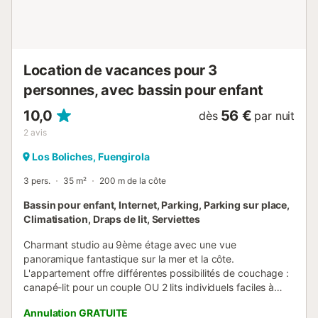
Location de vacances pour 3
personnes, avec bassin pour enfant
10,0
56 €
dès
par nuit
2
avis
Los Boliches, Fuengirola
3 pers.
35 m²
200 m de la côte
Bassin pour enfant, Internet, Parking, Parking sur place,
Climatisation, Draps de lit, Serviettes
Charmant studio au 9ème étage avec une vue
panoramique fantastique sur la mer et la côte.
L'appartement offre différentes possibilités de couchage :
canapé-lit pour un couple OU 2 lits individuels faciles à
tirer pour des personnes seules, ainsi qu'un fauteuil-lit pour
Annulation GRATUITE
un enfant ou un troisième adulte. Balcon vitré avec