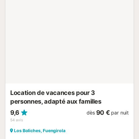
couverte, un barbecue et une douche extérieure. Un
espace extérieur commun, composé d'une piscine et d'une
pataugeoire, est également à votre disposition. La piscine
est fermée entre le 1er novembre et le 1er avril.
L'appartement se trouve à seulement 1 à 5 minutes (68 m
à 1,5 km) en voiture d'un restaurant, d'un café, d'un bar et
d'un supermarché. La plage pittoresque de Playa de
Torreblanca est à 6 minutes (2,1 km) en voiture de
l'appartement. Malaga-Costa del Sol est à 21 minutes (24
km) de route de l'appartement. Un parking gratuit est
disponible dans la rue. Les animaux domestiques ne sont
pas autorisés. La propriété a un intérieur sans marche. De
plus, un ascenseur est disponible dans l'immeuble. La
piscine est normalement ouverte du 1er avril au 1er
novembre environ,...
Location de vacances pour 3
personnes, adapté aux familles
9,6
90 €
dès
par nuit
54
avis
Los Boliches, Fuengirola