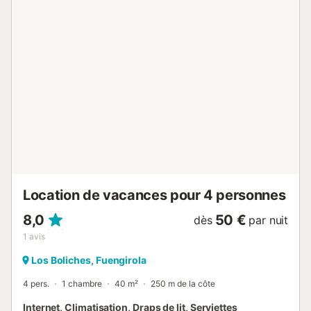
balcon. Il dispose également d'une belle terrasse offrant
une vue paisible sur l'intérieur, idéale pour se détendre
après une journée. L'hôte recommande de visiter la Plaza
de los Chinorros, où vous trouverez une grande variété de
bars et de restaurants. Vous pouvez également vous
rendre dans les bars de la plage, situés à seulement 300
mètres. L'appartement est douillet et bénéficie d'un
emplacement central, parfait pour explorer la ville à pied
ou se promener jusqu'à la plage. Un animal domestique est
autorisé. Il est interdit de fumer et de célébrer des
événements....
Location de vacances pour 4 personnes
8,0
50 €
dès
par nuit
1
avis
Los Boliches, Fuengirola
4 pers.
1 chambre
40 m²
250 m de la côte
Internet, Climatisation, Draps de lit, Serviettes