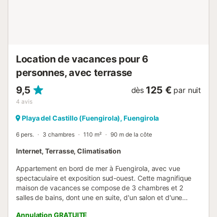
selon disponibilité. L’immeuble dispose d’une piscine
chauffée ouverte toute l’année. Une salle de sport et une
buanderie/sèche-linge sont accessibles moyennant un
supplément. L’appartement est sans marches, et
l’immeuble possède un ascenseur. Un espace est prévu
pour ranger vélos, fauteuils roulants électriques et/ou
Location de vacances pour 6
recharger la batterie gratuitement. La propriété ne dispose
personnes, avec terrasse
...
9,5
125 €
dès
par nuit
4
avis
Playa del Castillo (Fuengirola), Fuengirola
6 pers.
3 chambres
110 m²
90 m de la côte
Internet, Terrasse, Climatisation
Appartement en bord de mer à Fuengirola, avec vue
spectaculaire et exposition sud-ouest. Cette magnifique
maison de vacances se compose de 3 chambres et 2
salles de bains, dont une en suite, d'un salon et d'une
cuisine. Il est entièrement équipé et peut accueillir 6
Annulation GRATUITE
personnes. Le spacieux salon offre 2 canapés