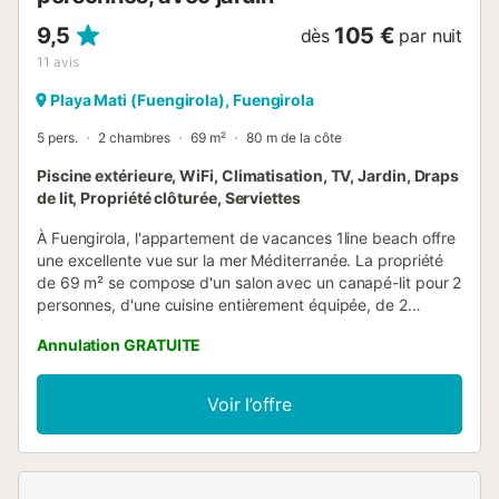
9,5
105 €
dès
par nuit
11
avis
Playa Mati (Fuengirola), Fuengirola
5 pers.
2 chambres
69 m²
80 m de la côte
Piscine extérieure, WiFi, Climatisation, TV, Jardin, Draps
de lit, Propriété clôturée, Serviettes
À Fuengirola, l'appartement de vacances 1line beach offre
une excellente vue sur la mer Méditerranée. La propriété
de 69 m² se compose d'un salon avec un canapé-lit pour 2
personnes, d'une cuisine entièrement équipée, de 2
chambres et d'une salle de bains et peut donc accueillir 4
Annulation GRATUITE
personnes. Les équipements supplémentaires
comprennent un Wi-Fi haut débit (adapté aux appels
vidéo), une smart TV avec services de streaming, la
Voir l’offre
climatisation, un ventilateur ainsi qu'une machine à laver.
Cette location de vacances dispose d'un jardin privé,
d'une aire de jeux et d'une douche extérieure. Les clients
ont également accès à un espace extérieur partagé avec