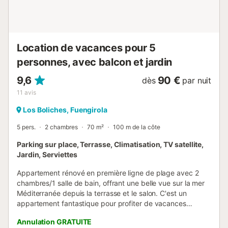
(mesurant 180 par 70 cm) - salle de bain avec lavabo
simple, douche, toilettes et sèche-cheveux Extérieur de
l'appartement - grand terrain clos - piscine commune -
jardin gazonné - jardin gazonné commun - terrasse -
douche extérieure -...
Location de vacances pour 5
personnes, avec balcon et jardin
9,6
90 €
dès
par nuit
11
avis
Los Boliches, Fuengirola
5 pers.
2 chambres
70 m²
100 m de la côte
Parking sur place, Terrasse, Climatisation, TV satellite,
Jardin, Serviettes
Appartement rénové en première ligne de plage avec 2
chambres/1 salle de bain, offrant une belle vue sur la mer
Méditerranée depuis la terrasse et le salon. C'est un
appartement fantastique pour profiter de vacances
relaxantes en self-service à la plage, offrant espace et
Annulation GRATUITE
confort avec une grande terrasse. Très agréable et cosy