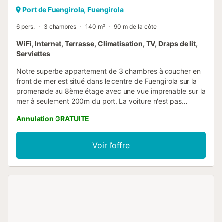
Port de Fuengirola, Fuengirola
6 pers.
3 chambres
140 m²
90 m de la côte
WiFi, Internet, Terrasse, Climatisation, TV, Draps de lit,
Serviettes
Notre superbe appartement de 3 chambres à coucher en
front de mer est situé dans le centre de Fuengirola sur la
promenade au 8ème étage avec une vue imprenable sur la
mer à seulement 200m du port. La voiture n'est pas
nécessaire car vous pouvez vous rendre à pied aux
Annulation GRATUITE
restaurants, à la plage, au centre commercial Miramar
(1500m), à d'autres magasins et supermarchés dans les
environs et à la gare si vous voulez visiter Malaga,
Voir l’offre
Torremolinos, le centre commercial Plaza Mayor ou si vous
arrivez/départez en avion. La gare se trouve à 700 m de la
maison de vacances. L'appartement est un duplex.
L'ascenseur vous amène au 7ème étage et les escaliers
jusqu'à l'étage 8. Il peut accueillir 6 personnes avec 6 lits
simples. 2 salles de bain, une avec douche et l'autre avec
baignoire/douche. Le premier étage de l'appartement offre
une terrasse avec vue sur la mer, table et chaises. À cet