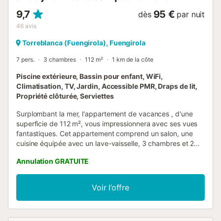
9,7
95 €
dès
par nuit
46
avis
Torreblanca (Fuengirola), Fuengirola
7 pers.
3 chambres
112 m²
1 km de la côte
Piscine extérieure, Bassin pour enfant, WiFi,
Climatisation, TV, Jardin, Accessible PMR, Draps de lit,
Propriété clôturée, Serviettes
Surplombant la mer, l'appartement de vacances , d'une
superficie de 112 m², vous impressionnera avec ses vues
fantastiques. Cet appartement comprend un salon, une
cuisine équipée avec un lave-vaisselle, 3 chambres et 2
salles de bains et peut donc accueillir 6 personnes.
Annulation GRATUITE
L'appartement dispose également du Wi-Fi (adapté aux
appels vidéo), de la climatisation, d'un lave-linge ainsi que
d'un lecteur DVD et d'un téléviseur. Les enfants sont
Voir l’offre
autorisés et un lit bébé et une chaise haute sont également
disponibles. L'appartement dispose d'un espace extérieur
privé avec un jardin, des meubles de jardin, une terrasse