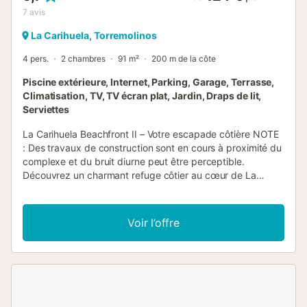
7
avis
La Carihuela, Torremolinos
4 pers.
2 chambres
91 m²
200 m de la côte
Piscine extérieure, Internet, Parking, Garage, Terrasse,
Climatisation, TV, TV écran plat, Jardin, Draps de lit,
Serviettes
La Carihuela Beachfront II – Votre escapade côtière NOTE
: Des travaux de construction sont en cours à proximité du
complexe et du bruit diurne peut être perceptible.
Découvrez un charmant refuge côtier au cœur de La
Carihuela, Torremolinos, où le confort rencontre la
commodité, à quelques pas des rives sablonneuses. Niché
au sein du complexe El Remo, cet appartement spacieux
Voir l’offre
de 91 m² offre un mélange d'équipements modernes, de
charme méditerranéen et de vues imprenables – parfait
pour les familles, les couples ou les petits groupes jusqu'à
4 personnes. ☀️ Vie côtière et détente Sortez sur votre
terrasse privée de 8 m² et admirez les magnifiques vues
sur la montagne et le quartier animé de La Carihuela.