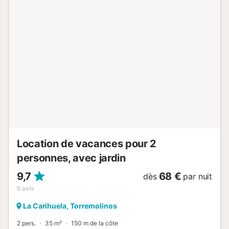
plus proche : 8m. Quelques minutes à pied ou en voiture
du bar le plus proche : 78m : 78m. Quelques minutes à
pied ou en voiture du restaurant le plus proche : 1m.
Distance en voiture de l'aéroport : 9.8km Aéroport de
Malaga. Les animaux domestiques ne sont pas autorisés.
Fumer est permis (à l'intérieur du bâtiment)....
Location de vacances pour 2
personnes, avec jardin
9,7
68 €
dès
par nuit
6
avis
La Carihuela, Torremolinos
2 pers.
35 m²
150 m de la côte