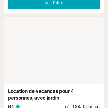
comprennent la climatisation dans tout le logement, le
Voir l’offre
chauffage ainsi qu'une machine à laver. Un lit bébé et une
chaise haute sont également disponibles moyennant des
frais. Le point fort de cet hébergement est sa terrasse
couverte privée. Un espace extérieur partagé, composé
d'une piscine clôturée, d'un jardin, d'une aire de jeux et
d'une douche extérieure, est également à votre
disposition. La propriété est située à une courte distance
en voiture de l'aéroport, du parc aquatique Aqualand et du
centre commercial Plaza Mayor. De plus, la plage, le
centre ville et les transports en commun sont accessibles à
pied. Une place de parking est disponible dans un garage,
un parking gratuit supplémentaire peut être trouvé dans la
rue. Les familles avec enfants sont les bienvenues. Les
animaux domestiques, les fumeurs et les célébrations
d'événements ne sont pas autorisés. Veuillez éviter les
bruits inutiles entre minuit et 8 heures du matin. L'immeuble
est équipé d'escalier niches dans la propriété, un
ascenseur est ...
Location de vacances pour 4
personnes, avec jardin
9,1
124 €
dès
par nuit