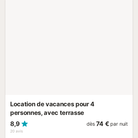
fumeurs et les célébrations d'événements ne sont pas
autorisés. La propriété n'est pas accessible aux fauteuils
roulants en raison de la présence d'escaliers....
Location de vacances pour 4
personnes, avec terrasse
8,9
74 €
dès
par nuit
20
avis