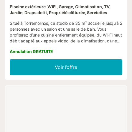
Piscine extérieure, WiFi, Garage, Climatisation, TV,
Jardin, Draps de lit, Propriété clôturée, Serviettes
Situé à Torremolinos, ce studio de 35 m² accueille jusqu’à 2
personnes avec un salon et une salle de bain. Vous
profiterez d’une cuisine entièrement équipée, du Wi-Fi haut
débit adapté aux appels vidéo, de la climatisation, d’une
télévision, d’un lave-linge et d’un accès intérieur de plain-
Annulation GRATUITE
pied. Le studio offre une vue sur la mer et un ascenseur
facilite vos déplacements. Détendez-vous sur votre
terrasse couverte privative ou profitez du jardin commun
Voir l’offre
et de la piscine extérieure, ouverte toute l’année. Une
douche extérieure est à votre disposition après la piscine
ou la plage. Les serviettes de plage sont fournies pour
votre confort. La propriété se trouve à proximité des
transports en commun et de la plage. Veuillez noter que
les événements ne sont pas autorisés dans le logement. Le
stationnement gratuit dans la rue est disponible et il est
généralement facile de trouver une place....