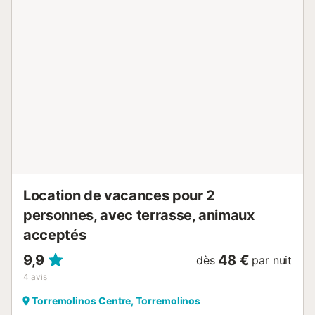
Meublée avec des sièges de jardin, elle est parfaite pour
prendre votre café du matin ou pour vous réunir le soir. La
piscine commune du complexe est ouverte toute l'année,
entourée de jardins luxuriants et de palmiers, offrant une
oasis de tranquillité à deux pas de la côte. ✔️ Terrasse
privée avec vue sur la montagne ✔️ Sièges d'extérieur
pour manger en plein air ✔️ Accès à une piscine commune
ouverte toute l'année ✔️ Accès direct au sentier menant à
la plage 🏡 Intérieur spacieux et moderne Cet appartement
élégant est conçu pour le confort et la commodité, avec un
salon lumineux doté d'une Smart TV, d'une connexion WiFi
haut débit, de la climatisation et d'un bureau dédié pou...
Location de vacances pour 2
personnes, avec terrasse, animaux
acceptés
9,9
48 €
dès
par nuit
4
avis
Torremolinos Centre, Torremolinos