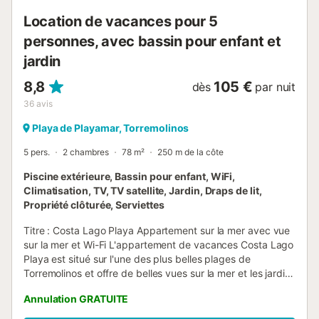
Location de vacances pour 5
personnes, avec bassin pour enfant et
jardin
8,8
105 €
dès
par nuit
36
avis
Playa de Playamar, Torremolinos
5 pers.
2 chambres
78 m²
250 m de la côte
Piscine extérieure, Bassin pour enfant, WiFi,
Climatisation, TV, TV satellite, Jardin, Draps de lit,
Propriété clôturée, Serviettes
Titre : Costa Lago Playa Appartement sur la mer avec vue
sur la mer et Wi-Fi L'appartement de vacances Costa Lago
Playa est situé sur l'une des plus belles plages de
Torremolinos et offre de belles vues sur la mer et les jardins
spectaculaires de l'urbanisation. L'appartement de 50 m²
Annulation GRATUITE
se compose d'un salon climatisé, d'une cuisine bien
équipée, de 2 chambres ainsi que d'une salle de bains et