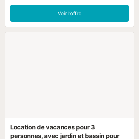
convivialité. Vous et votre famille trouverez ici un bon
cadre pour passer des vacances détendues et
Voir l’offre
insouciantes. Grâce à la climatisation, vous profiterez d'une
température agréable même par temps chaud. Installez-
vous confortablement dans les meubles de jardin et
profitez de la vue sur la mer. Passez quelques jours de
détente à la plage. Les restaurants et les magasins sont
également accessibles à pied, vous pouvez jouer au golf
dans les environs ou visiter un parc aquatique avec les
enfants. Réjouissez-vous de passer de merveilleuses
vacances au bord de la mer !...
Location de vacances pour 3
personnes, avec jardin et bassin pour