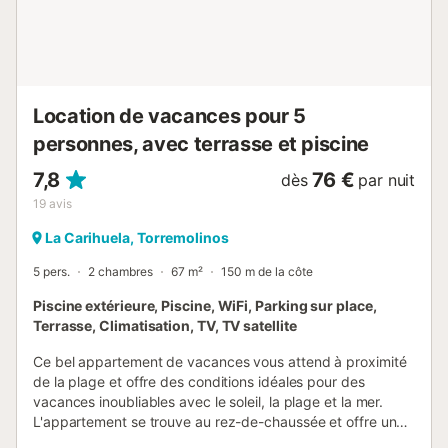
Le salon dispose d'un canapé-lit double. Distance à pied
du restaurant le plus proche : 40m. Distance à pied de la
cafétéria la plus proche : 100m. Distance à pied du bar le
plus proche : 80 m. Distance à pied du supermarché le
plus proche : 105 m. Distance à pied de la plage : 100 m :
Location de vacances pour 5
105 m. Distance à pied de la...
personnes, avec terrasse et piscine
7,8
76 €
dès
par nuit
19
avis
La Carihuela, Torremolinos
5 pers.
2 chambres
67 m²
150 m de la côte
Piscine extérieure, Piscine, WiFi, Parking sur place,
Terrasse, Climatisation, TV, TV satellite
Ce bel appartement de vacances vous attend à proximité
de la plage et offre des conditions idéales pour des
vacances inoubliables avec le soleil, la plage et la mer.
L'appartement se trouve au rez-de-chaussée et offre un
intérieur lumineux qui donne une impression de