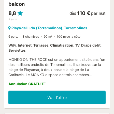
balcon
8,8
110 €
dès
par nuit
2
avis
Playa del Lido (Torremolinos), Torremolinos
6 pers.
3 chambres
90 m²
100 m de la côte
WiFi, Internet, Terrasse, Climatisation, TV, Draps de lit,
Serviettes
MONKÓ ON THE ROCK est un appartement situé dans l'un
des meilleurs endroits de Torremolinos. Il se trouve sur la
plage de Playamar, à deux pas de la plage de La
Carihuela. Le MONKÓ dispose de trois chambres
fabuleuses. La suite principale avec un grand lit et une vue
Annulation GRATUITE
imprenable sur les bateaux de croisière. Une autre avec un
lit superposé moderne et confortable et enfin une autre
avec deux lits simples. Le MONKÓ a été entièrement
Voir l’offre
rénové et dispose de tous les services. Il convient de
souligner son excellent emplacement et les vues
impressionnantes sur la mer qui feront de votre séjour à