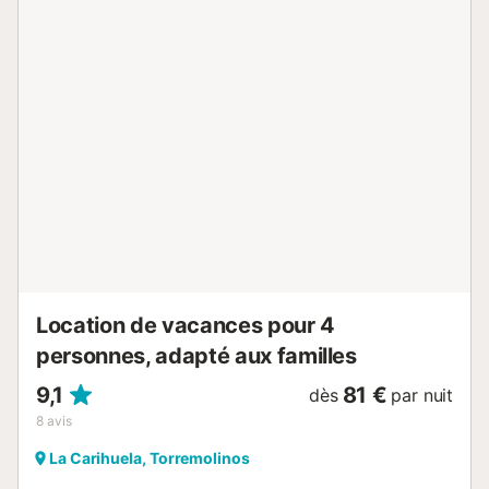
Torremolinos un moment inoubliable. Ne manquez pas
cette opportunité et réservez votre MONKÓ. Torremolinos
est une ville touristique baignée par les eaux de la
Méditerranée, sur la Costa del Sol espagnole. Elle est
connue pour ses plages de sable, comme El Bajondillo et
La Carihuela. La Calle de San Miguel est le centre
névralgique de la vie nocturne, des restaurants et du
shopping. Loin des plages et des hôtels en gratte-ciel, il y
a plusieurs terrains de golf, des parcs d'attractions et des
coins où l'on peut respirer la culture andalouse la plus
traditionnelle, comme El Calvario. POLITIQUE
D'ANNULATION Tarif standard : Annulation gratuite 24
heures avant le jour de l'arrivée. Tarif non remboursable :
Non changeable, non modifiable....
Location de vacances pour 4
personnes, adapté aux familles
9,1
81 €
dès
par nuit
8
avis
La Carihuela, Torremolinos