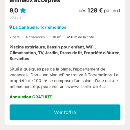
animaux acceptés
9,0
129 €
dès
par nuit
56
avis
La Carihuela, Torremolinos
7 pers.
4 chambres
100 m²
450 m de la côte
Piscine extérieure, Bassin pour enfant, WiFi,
Climatisation, TV, Jardin, Draps de lit, Propriété clôturée,
Serviettes
Situé à quelques pas de la plage, l'appartement de
vacances "Don Juan Manuel" se trouve à Torremolinos. La
propriété de 100 m² se compose d'un salon, d'une cuisine
entièrement équipée avec un lave-vaisselle, de 4
chambres et de 2 salles de bains et peut donc accueillir 7
Annulation GRATUITE
personnes. Les équipements supplémentaires
comprennent le Wi-Fi (adapté aux appels vidéo), une
smart TV avec des services de streaming, la climatisation
Voir l’offre
dans l'ensemble du logement, le chauffage ainsi qu'une
machine à laver. Un lit bébé et une chaise haute sont
également disponibles. L'établissement dispose d'un