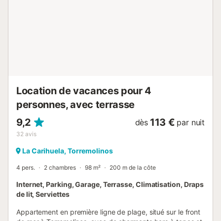
préférez. Dans le salon, un grand canapé-lit permet à cet
appartement d'accueillir jusqu'à 4 personnes. Il y a une
salle de bain moderne et spacieuse avec une douche à
l'italienne de bonne taille. L'appartement est entièrement
climatisé. Il dispose d'une connexion Wi-Fi par fibre
optique haut débit et de la télévision internationale. Nous
fournissons les draps, les serviettes, le fer et le sèche-
cheveux. Située dans de magnifiques jardins paysagers
avec une grande ...
Location de vacances pour 4
personnes, avec terrasse
9,2
113 €
dès
par nuit
32
avis
La Carihuela, Torremolinos
4 pers.
2 chambres
98 m²
200 m de la côte
Internet, Parking, Garage, Terrasse, Climatisation, Draps
de lit, Serviettes
Appartement en première ligne de plage, situé sur le front