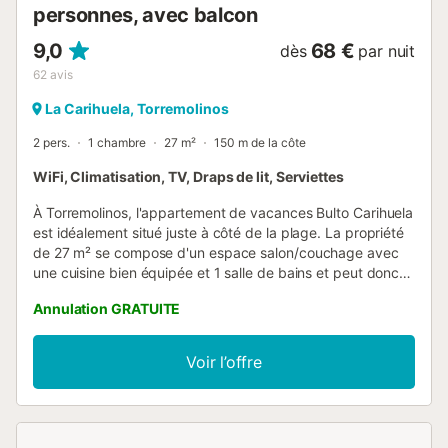
personnes, avec balcon
mentionné, une vue imprenable sur la mer Méditerranée.
La terrasse est...
9,0
68 €
dès
par nuit
62
avis
La Carihuela, Torremolinos
2 pers.
1 chambre
27 m²
150 m de la côte
WiFi, Climatisation, TV, Draps de lit, Serviettes
À Torremolinos, l'appartement de vacances Bulto Carihuela
est idéalement situé juste à côté de la plage. La propriété
de 27 m² se compose d'un espace salon/couchage avec
une cuisine bien équipée et 1 salle de bains et peut donc
accueillir 2 personnes. Les équipements supplémentaires
Annulation GRATUITE
comprennent le Wi-Fi, la climatisation centralisée, un
ventilateur, une machine à laver ainsi qu'une télévision. La
propriété dispose également d'un balcon privé d'où vous
Voir l’offre
pourrez admirer de magnifiques vues sur la mer. Quelques
minutes à pied ou en voiture de la plage : 45m de la plage
de Carihuela. Distance à pied/en voiture du supermarché
le plus proche : 82m. Distance à pied/en voiture du café le