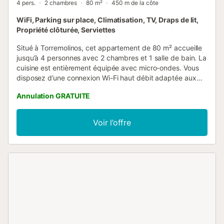
4 pers.
2 chambres
80 m²
450 m de la côte
WiFi, Parking sur place, Climatisation, TV, Draps de lit,
Propriété clôturée, Serviettes
Situé à Torremolinos, cet appartement de 80 m² accueille
jusqu’à 4 personnes avec 2 chambres et 1 salle de bain. La
cuisine est entièrement équipée avec micro-ondes. Vous
disposez d’une connexion Wi-Fi haut débit adaptée aux
appels vidéo, de la climatisation dans le salon et les deux
Annulation GRATUITE
chambres, du chauffage par pompe à chaleur, d’une
télévision, de la vidéo à la demande, d’un lave-linge et d’un
espace de travail. L’appartement offre une vue sur la mer
Voir l’offre
et un accès intérieur sans marches, ainsi qu’un ascenseur.
Lit bébé et chaise haute sont disponibles sur demande.
Vous pourrez accéder à la terrasse privée non couverte
pour profiter de la vue sur la mer et vous détendre en plein
air. Un parking privé avec une place est disponible dans
l’immeuble. Les fêtes ne sont pas autorisées.
L’appartement est proche des transports en commun et de
la plage....