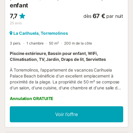
enfant
7,7
67 €
dès
par nuit
25
avis
La Carihuela, Torremolinos
3 pers.
1 chambre
50 m²
200 m de la côte
Piscine extérieure, Bassin pour enfant, WiFi,
Climatisation, TV, Jardin, Draps de lit, Serviettes
À Torremolinos, l'appartement de vacances Carihuela
Palace Beach bénéficie d'un excellent emplacement à
proximité de la plage. La propriété de 50 m² se compose
d'un salon, d'une cuisine, d'une chambre et d'une salle de
bains et peut donc accueillir 4 personnes. Les
Annulation GRATUITE
équipements supplémentaires comprennent le Wi-Fi, une
télévision, la climatisation, un ventilateur ainsi qu'une
machine à laver. Cette location de vacances dispose d'une
Voir l’offre
piscine privée, d'un jardin, d'une terrasse plein air et d'un
balcon pour votre plaisir. La propriété se trouve à proximité
de la plage (5 minutes). Les animaux domestiques, les