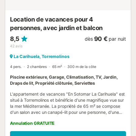
Location de vacances pour 4
personnes, avec jardin et balcon
8,5
90 €
dès
par nuit
42
avis
La Carihuela, Torremolinos
4 pers.
2 chambres
65 m²
300 m de la côte
Piscine extérieure, Garage, Climatisation, TV, Jardin,
Draps de lit, Propriété clôturée, Serviettes
L'appartement de vacances "En Sotomar La Carihuela" est
situé à Torremolinos et bénéficie d'une magnifique vue sur
la mer Méditerranée. La propriété de 65 m² se compose
d'un salon avec un canapé-lit pour une personne, d'une
cuisine bien équipée avec un lave-vaisselle, de 2
Annulation GRATUITE
chambres et de 2 salles de bains et peut donc accueillir 5
personnes. Les équipements supplémentaires