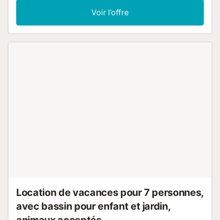
peut donc accueillir 5 personnes. Les services
Voir l’offre
supplémentaires comprennent le Wi-Fi (fibre optique), des
ventilateurs, une machine à laver, ainsi qu'une télévision
(Smart TV) et un lecteur DVD. Le point fort de cet
appartement est son espace extérieur commun qui
comprend deux piscines pour adultes, une piscine pour
enfants, une aire de jeux pour enfants, de grands jardins
avec des rivières artificielles, des courts de paddle tennis,
un terrain de basket et un terrain de football. Sautez dans
la piscine et laissez les vues sur mer vous détendre
complètement. Les restaurants et la vie nocturne de
Torremolinos sont à proximité. Distance à pied du
restaurant le plus proche : 40 m. Distance à pied de la
cafétéria la plus proche : Quelques minutes à pied ou en
voiture du bar le plus proche : 20 m. Quelques minutes à
pied ou en voiture du supermarché le plus proche : 400 m
: 400 m. Distance à pied de la plage (Costa Lago) : 80 m.
Distance de l'aéroport : 6,1 km de l'aéroport de Málaga-
Costa del So...
Location de vacances pour 7 personnes,
avec bassin pour enfant et jardin,