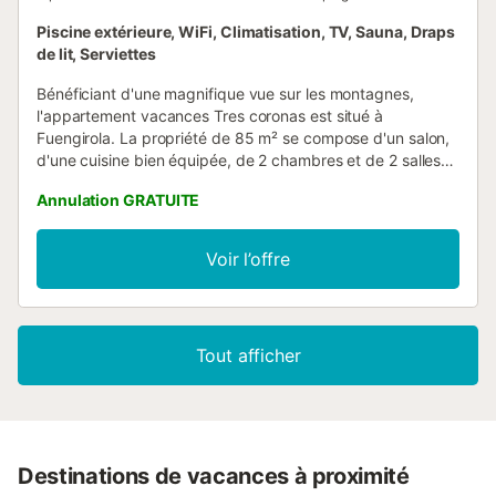
Piscine extérieure, WiFi, Climatisation, TV, Sauna, Draps
de lit, Serviettes
Bénéficiant d'une magnifique vue sur les montagnes,
l'appartement vacances Tres coronas est situé à
Fuengirola. La propriété de 85 m² se compose d'un salon,
d'une cuisine bien équipée, de 2 chambres et de 2 salles
de bains et peut donc accueillir 4 personnes. Les
Annulation GRATUITE
équipements supplémentaires comprennent le Wi-Fi, la
climatisation dans le salon et les chambres, une télévision
ainsi qu'une machine à laver. Le point fort de cet
Voir l’offre
hébergement est son espace extérieur privé avec un
balcon. Un espace extérieur partagé, composé d'une
piscine, est également à votre disposition. Les transports
publics sont accessibles à pied. Les animaux domestiques,
Tout afficher
les fumeurs et les célébrations d'événements ne sont pas
autorisés. L'immeuble est équipé d'un ascenseur....
Destinations de vacances à proximité