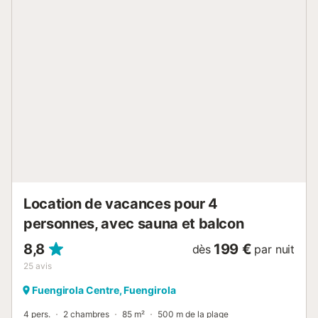
appareils de chauffage à froid AC, 2 téléviseurs plasma
avec satellite. Environs : 2 restaurants dans l'urbanisation,
bars et cafétéria. supermarchés, zones de loisirs et
magasins à côté de l'appartement. A 300 mètres de la
gare. A 15 km de l'aéroport, à deux minutes de la plage, à
proximité d'un terrain de golf et de grands centres
commerciaux....
Location de vacances pour 4
personnes, avec sauna et balcon
8,8
199 €
dès
par nuit
25
avis
Fuengirola Centre, Fuengirola
4 pers.
2 chambres
85 m²
500 m de la plage