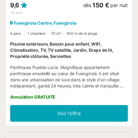
9,6
150 €
dès
par nuit
14
avis
Fuengirola Centre, Fuengirola
4 pers.
1 chambre
70 m²
500 m de la plage
Piscine extérieure, Bassin pour enfant, WiFi,
Climatisation, TV, TV satellite, Jardin, Draps de lit,
Propriété clôturée, Serviettes
Penthouse Puebla Lucia. Magnifique appartement
penthouse ensoleillé au cœur de Fuengirola. Il est situé
dans une urbanisation de luxe dans le style d'un village
indépendant, gardé 24 heures, très calme et tranquille ;
pas de trafic ou de bruits dérangeants. Grande terrasse
Annulation GRATUITE
ensoleillée donnant sur un jardin imbattable avec 3
piscines. L'appartement dispose d'une belle chambre, d'un
grand salon et d'un espace bain de soleil. La cuisine,
Voir l’offre
indépendante, est équipée de tout : cafetière, machine à
sandwich, grille-pain, mixeur, lave-vaisselle, lave-linge,
micro-ondes, four, chauffe-eau, plaque de cuisson,
réfrigérateur, etc. Salon et chambre à coucher : Internet, 2