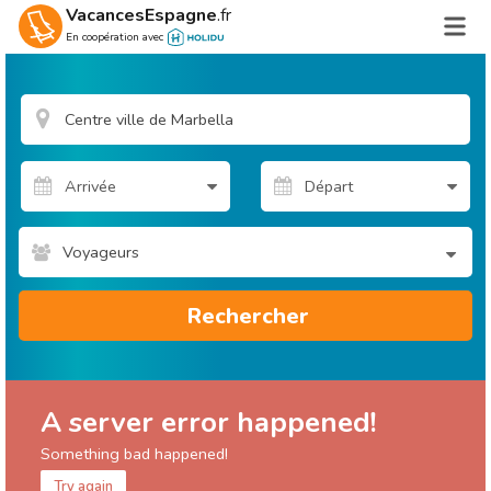
VacancesEspagne
.fr
En coopération avec
Voyageurs
Rechercher
A server error happened!
Something bad happened!
Try again