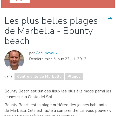
Marbella
Centre ville de Marbella
Les plus belles plages
Événements locaux
Plages
Sports & aventure
de Marbella - Bounty
Vie nocturne & Bars
beach
par
Gaël Nevoux
Dernière mise à jour:
27 juil. 2012
dans
Centre ville de Marbella
Plages
Bounty Beach est l'un des lieux les plus à la mode parmi les
jeunes sur la Costa del Sol.
Bounty Beach est la plage préférée des jeunes habitants
de Marbella. Cela est facile à comprendre car vous pouvez y